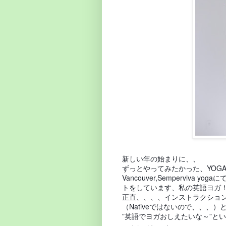
新しい年の始まりに、、
ずっとやってみたかった、YOG
Vancouver,Semperviv
トをしています、私の英語ヨガ
正直、、、、インストラクショ
（Nativeではないので、、、）
”英語でヨガおしえたいな～”と