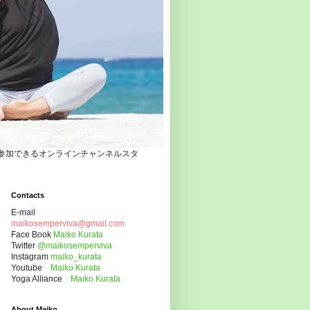
自宅でヨガクラスに参加できるオンラインチャンネルスタ
Contacts
E-mail
maikosemperviva@gmail.com
Face Book
Maiko Kurata
Twitter
@maikosemperviva
Instagram
maiko_kurata
Youtube
Maiko Kurata
Yoga Alliance
Maiko Kurata
About Maiko