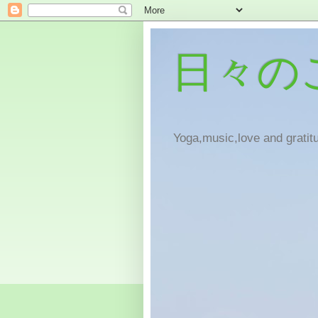
日々の
Yoga,music,love and gratitu