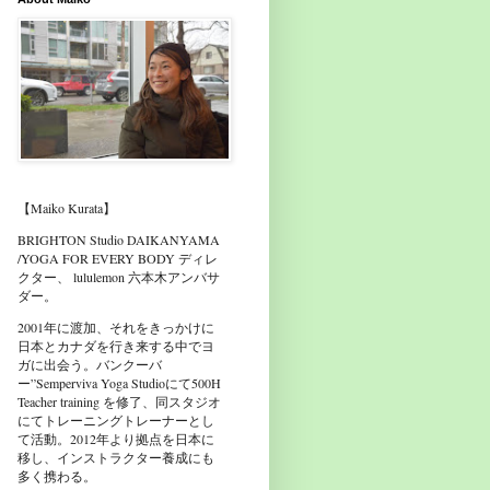
【Maiko Kurata】
BRIGHTON Studio DAIKANYAMA
/YOGA FOR EVERY BODY ディレ
クター、 lululemon 六本木アンバサ
ダー。
2001年に渡加、それをきっかけに
日本とカナダを行き来する中でヨ
ガに出会う。バンクーバ
ー”Semperviva Yoga Studioにて500H
Teacher training を修了、同スタジオ
にてトレーニングトレーナーとし
て活動。2012年より拠点を日本に
移し、インストラクター養成にも
多く携わる。