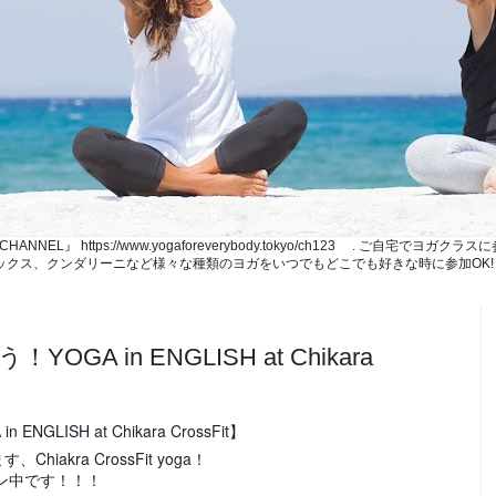
NE CHANNEL』 https://www.yogaforeverybody.tokyo/ch123 . ご
、リラックス、クンダリーニなど様々な種類のヨガをいつでもどこでも好きな時に参加OK!
A in ENGLISH at Chikara
LISH at Chikara CrossFit】
akra CrossFit yoga！
ペーン中です！！！