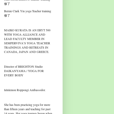
修了
Bernie Clark Yin yoga Teacher training
修了
MAIKO KURATA IS AN ERYT 500
WITH YOGA ALLIANCE AND
LEAD FACULTY MEMBER IN
SEMPERVIVA’S YOGA TEACHER
TRAININGS AND RETREATS IN
CANADA, JAPAN AND GREECE.
Director of BRIGHTON Studio
DAIKANYAMA / YOGA FOR
EVERY BODY
lululemon Roppongi Ambassodor.
She has been practicing yoga for more
than fifteen years and teaching for past
14 years. Her yoga journey began when