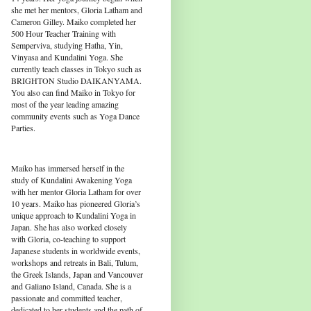
she met her mentors, Gloria Latham and
Cameron Gilley. Maiko completed her
500 Hour Teacher Training with
Semperviva, studying Hatha, Yin,
Vinyasa and Kundalini Yoga. She
currently teach classes in Tokyo such as
BRIGHTON Studio DAIKANYAMA.
You also can find Maiko in Tokyo for
most of the year leading amazing
community events such as Yoga Dance
Parties.
Maiko has immersed herself in the
study of Kundalini Awakening Yoga
with her mentor Gloria Latham for over
10 years. Maiko has pioneered Gloria’s
unique approach to Kundalini Yoga in
Japan. She has also worked closely
with Gloria, co-teaching to support
Japanese students in worldwide events,
workshops and retreats in Bali, Tulum,
the Greek Islands, Japan and Vancouver
and Galiano Island, Canada. She is a
passionate and committed teacher,
dedicated to her students and the path of