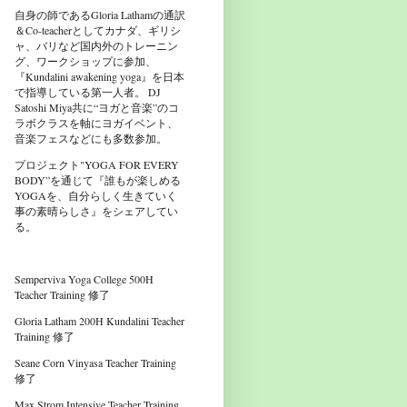
自身の師であるGloria Lathamの通訳
＆Co-teacherとしてカナダ、ギリシ
ャ、バリなど国内外のトレーニン
グ、ワークショップに参加、
『Kundalini awakening yoga』を日本
で指導している第一人者。 DJ
Satoshi Miya共に“ヨガと音楽”のコ
ラボクラスを軸にヨガイベント、
音楽フェスなどにも多数参加。
プロジェクト"YOGA FOR EVERY
BODY”を通じて『誰もが楽しめる
YOGAを、自分らしく生きていく
事の素晴らしさ』をシェアしてい
る。
Semperviva Yoga College 500H
Teacher Training 修了
Gloria Latham 200H Kundalini Teacher
Training 修了
Seane Corn Vinyasa Teacher Training
修了
Max Strom Intensive Teacher Training