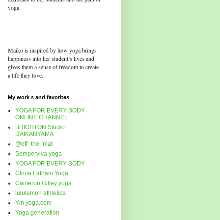
yoga.
Maiko is inspired by how yoga brings
happiness into her student’s lives and
gives them a sense of freedom to create
a life they love.
My work s and favorites
YOGA FOR EVERY BODY
ONLINE CHANNEL
BRIGHTON Studio
DAIKANYAMA
@off_the_mat_
Semperviva yoga
YOGA FOR EVERY BODY
Gloria Latham Yoga
Cameron Gilley yoga
lululemon athletica
Yin yoga.com
Yoga generation