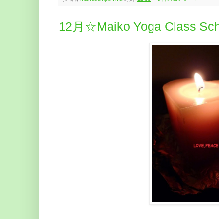
12月☆Maiko Yoga Class Sch