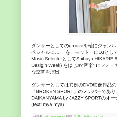
ダンサーとしてのgrooveを軸にジャ
ペシャルに… を、モットーにDJとし
Music SelecterとしてShibuya HIKARIE 8F
Desigin Week) をはじめ”音楽” にフォ
な空間を演出。
ダンサーとしては異例のDVD映像作品の全国
「BROKEN SPORT」のメンバーであり、ま
DAIKANYAMA by JAZZY SPO
(text: mya-mya)
投稿者
maikosemperviva
時刻:
12:35
0 件のコメント: