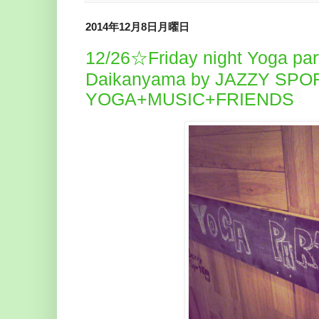
2014年12月8日月曜日
12/26☆Friday night Yoga par
Daikanyama by JAZZY SPOR
YOGA+MUSIC+FRIENDS