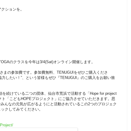
らアクションを。
に動くYOGAのクラスを今年は3/4(Sat)オンライン開催します。
が皆さまの参加費です。参加費無料、TENUGUIをぜひご購入くださ
力したい！”、という皆様もぜひ『TENUGUI』のご購入をお願い致
を続けている二つの団体、仙台市荒浜で活動する「Hope for project
クト「こどもHOPEプロジェクト」にご協力させていただきます。思
みんなの元気が広がるようにと活動されているこの2つのプロジェク
ェックしてみてください。
Project/