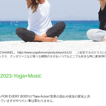
NE CHANNEL』 https://www.yogaforeverybody.tokyo/ch123 . ご
、リラックス、クンダリーニなど様々な種類のヨガをいつでもどこでも好きな時に参加OK!
n 2023-Yoga×Music
OR EVERY BODYの”Take Action”世界の流れや状況の変化と共
えていますがやりたい事は変わりません。