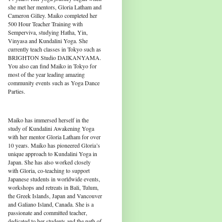
she met her mentors, Gloria Latham and
Cameron Gilley. Maiko completed her
500 Hour Teacher Training with
Semperviva, studying Hatha, Yin,
Vinyasa and Kundalini Yoga. She
currently teach classes in Tokyo such as
BRIGHTON Studio DAIKANYAMA.
You also can find Maiko in Tokyo for
most of the year leading amazing
community events such as Yoga Dance
Parties.
Maiko has immersed herself in the
study of Kundalini Awakening Yoga
with her mentor Gloria Latham for over
10 years. Maiko has pioneered Gloria’s
unique approach to Kundalini Yoga in
Japan. She has also worked closely
with Gloria, co-teaching to support
Japanese students in worldwide events,
workshops and retreats in Bali, Tulum,
the Greek Islands, Japan and Vancouver
and Galiano Island, Canada. She is a
passionate and committed teacher,
dedicated to her students and the path of