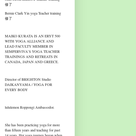
修了
Bernie Clark Yin yoga Teacher training
修了
MAIKO KURATA IS AN ERYT 500
WITH YOGA ALLIANCE AND
LEAD FACULTY MEMBER IN
SEMPERVIVA’S YOGA TEACHER
TRAININGS AND RETREATS IN
CANADA, JAPAN AND GREECE.
Director of BRIGHTON Studio
DAIKANYAMA / YOGA FOR
EVERY BODY
lululemon Roppongi Ambassodor.
She has been practicing yoga for more
than fifteen years and teaching for past
14 years. Her yoga journey began when