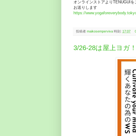
オンラインストアよりTENUGUI
お送りします
https://www.yogaforeverybody.tokyo
投稿者
maikosemperviva
時刻:
17:07
3/26-28は屋上ヨ