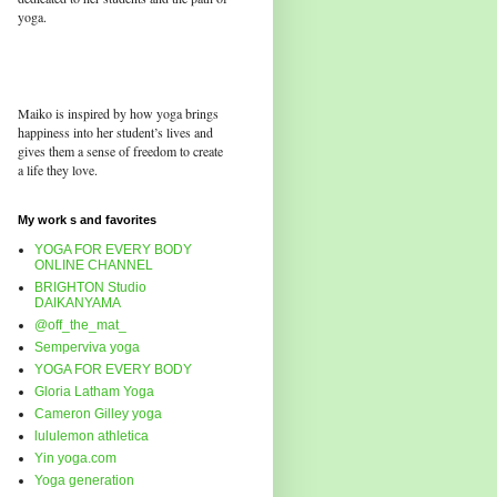
yoga.
Maiko is inspired by how yoga brings
happiness into her student’s lives and
gives them a sense of freedom to create
a life they love.
My work s and favorites
YOGA FOR EVERY BODY
ONLINE CHANNEL
BRIGHTON Studio
DAIKANYAMA
@off_the_mat_
Semperviva yoga
YOGA FOR EVERY BODY
Gloria Latham Yoga
Cameron Gilley yoga
lululemon athletica
Yin yoga.com
Yoga generation