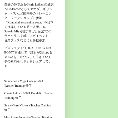
自身の師であるGloria Lathamの通訳
＆Co-teacherとしてカナダ、ギリシ
ャ、バリなど国内外のトレーニン
グ、ワークショップに参加、
『Kundalini awakening yoga』を日本
で指導している第一人者。 DJ
Satoshi Miya共に“ヨガと音楽”のコ
ラボクラスを軸にヨガイベント、
音楽フェスなどにも多数参加。
プロジェクト"YOGA FOR EVERY
BODY”を通じて『誰もが楽しめる
YOGAを、自分らしく生きていく
事の素晴らしさ』をシェアしてい
る。
Semperviva Yoga College 500H
Teacher Training 修了
Gloria Latham 200H Kundalini Teacher
Training 修了
Seane Corn Vinyasa Teacher Training
修了
Max Strom Intensive Teacher Training