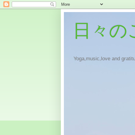
日々の
Yoga,music,love and gratitu