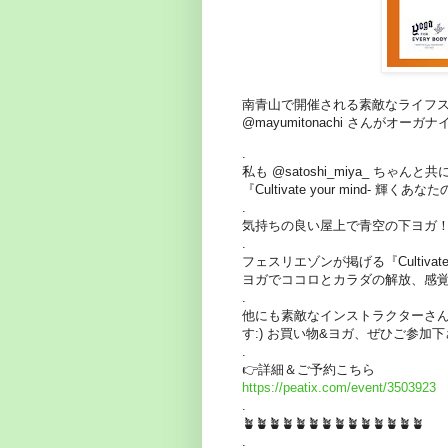
南青山で開催される素敵なライフスタイル展
@mayumitonachi さんがオ
.
私も @satoshi_miya_ ちゃんと共に3/2
『Cultivate your mind- 輝く
.
気持ちの良い屋上で青空の下ヨガ！
.
フェスリエゾンが掲げる『Cultiva
ヨガでココロとカラダの解放、感覚
.
他にも素敵なインストラクターさん
す:) お買い物&ヨガ、ぜひご参加下さ
.
👉詳細＆ご予約こちら
https://peatix.com/event/3503923
.
🪴🪴🪴🪴🪴🪴🪴🪴🪴🪴🪴🪴🪴🪴
.