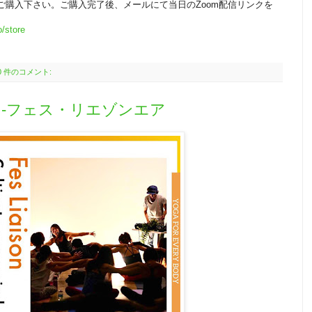
をご購入下さい。ご購入完了後、メールにて当日のZoom配信リンクを
/store
0 件のコメント:
ガ！-フェス・リエゾンエア