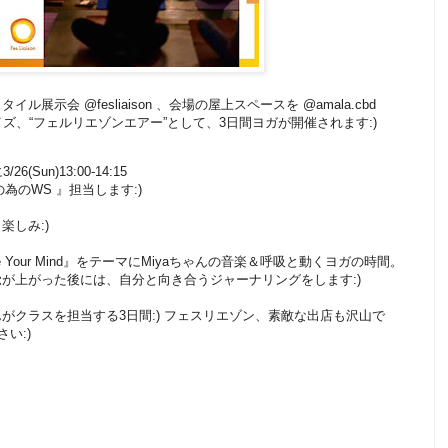
示会 @fesliaison 、会場の屋上スペースを @amala.cbd
ーガナイズ、“フェルリエゾンエアー”として、3日間ヨガが開催されます:)
6(Sun)13:00-14:15
あなたの為のWS 』担当します:)
楽しみ:)
te Your Mind』をテーマにMiyaちゃんの音楽＆呼吸と動くヨガの時間。
が上がった後には、自分と向き合うジャーナリングをします:)
がクラスを担当する3日間:) フェスリエゾン、素敵な出店も沢山で
い:)