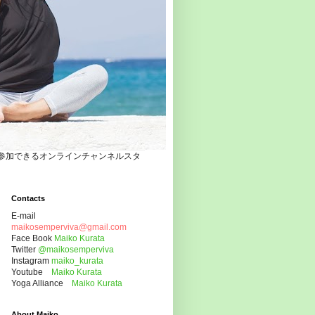
自宅でヨガクラスに参加できるオンラインチャンネルスタ
Contacts
E-mail
maikosemperviva@gmail.com
Face Book
Maiko Kurata
Twitter
@maikosemperviva
Instagram
maiko_kurata
Youtube
Maiko Kurata
Yoga Alliance
Maiko Kurata
About Maiko