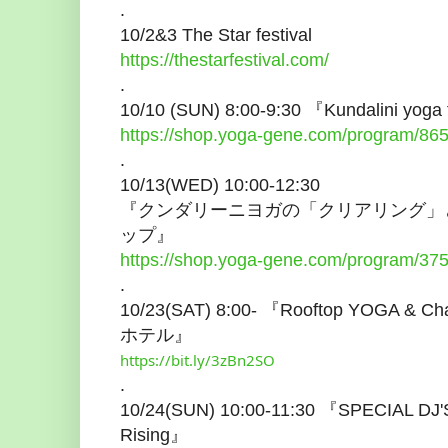
.
10/2&3 The Star festival
https://thestarfestival.com/
.
10/10 (SUN) 8:00-9:30 『Kundalini yoga
https://shop.yoga-gene.com/program/865
.
10/13(WED) 10:00-12:30
『クンダリーニヨガの「クリアリング」
ップ』
https://shop.yoga-gene.com/program/37
.
10/23(SAT) 8:00- 『Rooftop YOGA 
ホテル』
https://bit.ly/3zBn2SO
.
10/24(SUN) 10:00-11:30 『SPECIAL DJ'S
Rising』