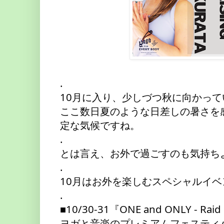
.
10月に入り、少しづつ秋に向かっ
ここ数日夏のような日差しの暑さを
定な気候ですね。
.
とは言え、お外で過ごすのも気持ち
.
10月はお外を楽しむスペシャルイ
.
■10/30-31『ONE and ONLY - R
ヨガと音楽のプレミアムフェスティバル、