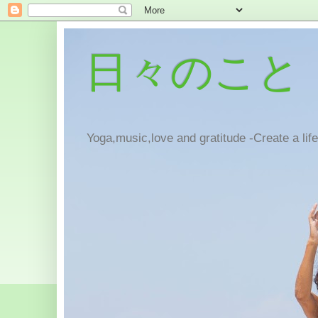
日々のこと
Yoga,music,love and gratitude -Create a lif