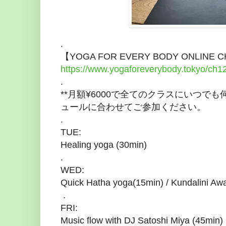
.
【YOGA FOR EVERY BODY ONLIN
https://www.yogaforeverybody.tokyo/ch1
.
**月額¥6000で全てのクラスにいつで
ュールに合わせてご参加ください。
.
TUE:
Healing yoga (30min)
.
WED:
Quick Hatha yoga(15min) / Kundalini Aw
.
FRI:
Music flow with DJ Satoshi Miya (45min)