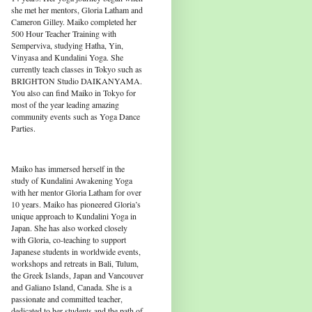
she met her mentors, Gloria Latham and
Cameron Gilley. Maiko completed her
500 Hour Teacher Training with
Semperviva, studying Hatha, Yin,
Vinyasa and Kundalini Yoga. She
currently teach classes in Tokyo such as
BRIGHTON Studio DAIKANYAMA.
You also can find Maiko in Tokyo for
most of the year leading amazing
community events such as Yoga Dance
Parties.
Maiko has immersed herself in the
study of Kundalini Awakening Yoga
with her mentor Gloria Latham for over
10 years. Maiko has pioneered Gloria’s
unique approach to Kundalini Yoga in
Japan. She has also worked closely
with Gloria, co-teaching to support
Japanese students in worldwide events,
workshops and retreats in Bali, Tulum,
the Greek Islands, Japan and Vancouver
and Galiano Island, Canada. She is a
passionate and committed teacher,
dedicated to her students and the path of