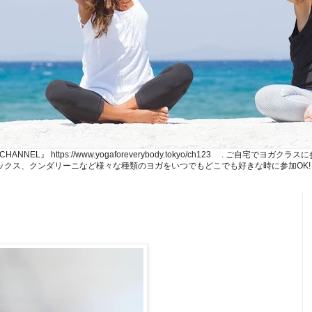
NE CHANNEL』 https://www.yogaforeverybody.tokyo/ch123 . ご
、リラックス、クンダリーニなど様々な種類のヨガをいつでもどこでも好きな時に参加OK!