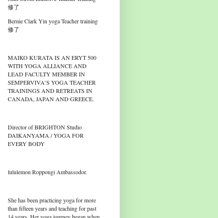
修了
Bernie Clark Yin yoga Teacher training
修了
MAIKO KURATA IS AN ERYT 500
WITH YOGA ALLIANCE AND
LEAD FACULTY MEMBER IN
SEMPERVIVA’S YOGA TEACHER
TRAININGS AND RETREATS IN
CANADA, JAPAN AND GREECE.
Director of BRIGHTON Studio
DAIKANYAMA / YOGA FOR
EVERY BODY
lululemon Roppongi Ambassodor.
She has been practicing yoga for more
than fifteen years and teaching for past
14 years. Her yoga journey began when