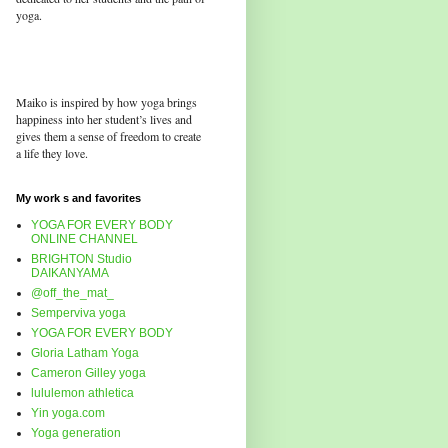
yoga.
Maiko is inspired by how yoga brings
happiness into her student’s lives and
gives them a sense of freedom to create
a life they love.
My work s and favorites
YOGA FOR EVERY BODY
ONLINE CHANNEL
BRIGHTON Studio
DAIKANYAMA
@off_the_mat_
Semperviva yoga
YOGA FOR EVERY BODY
Gloria Latham Yoga
Cameron Gilley yoga
lululemon athletica
Yin yoga.com
Yoga generation