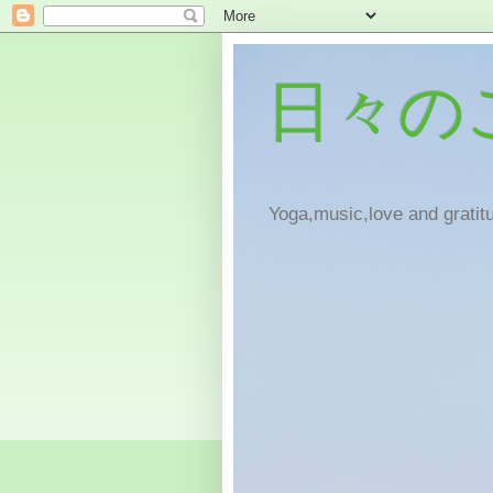
日々の
Yoga,music,love and gratitu