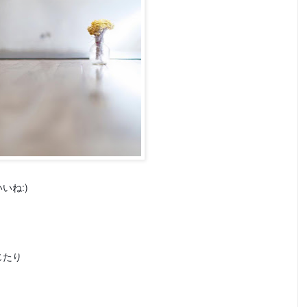
いね:)
じたり