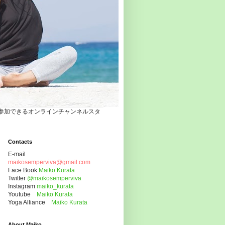
自宅でヨガクラスに参加できるオンラインチャンネルスタ
Contacts
E-mail
maikosemperviva@gmail.com
Face Book
Maiko Kurata
Twitter
@maikosemperviva
Instagram
maiko_kurata
Youtube
Maiko Kurata
Yoga Alliance
Maiko Kurata
About Maiko