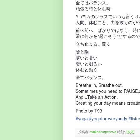
全てはバランス。
頑張る時と休む時
Yinヨガのクラスでいつも言うけ
人間、休むこと、力を抜くのが
前へ前へ、ばかりではなく、時
常に何かを"起こそう"とするの
立ち止まる、聞く
陰と陽
寒いと暑い
暗いと明るい
休むと動く
全てバランス。
Breathe in, Breathe out.
Sometimes you need to PAUSE,a
And...Take an Action.
Creating your day means creatin
Photo by T93
#
yoga
#
yogaforeverybody
#
liste
投稿者
maikosemperviva
時刻:
15:20