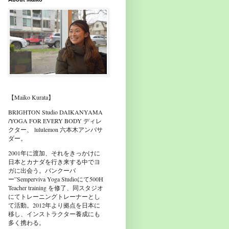
【Maiko Kurata】
BRIGHTON Studio DAIKANYAMA
/YOGA FOR EVERY BODY ディレ
クター、 lululemon 六本木アンバサ
ダー。
2001年に渡加、それをきっかけに
日本とカナダを行き来する中でヨ
ガに出会う。バンクーバ
ー”Semperviva Yoga Studioにて500H
Teacher training を修了、同スタジオ
にてトレーニングトレーナーとし
て活動。2012年より拠点を日本に
移し、インストラクター養成にも
多く携わる。