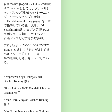
自身の師であるGloria Lathamの通訳
＆Co-teacherとしてカナダ、ギリシ
ャ、バリなど国内外のトレーニン
グ、ワークショップに参加、
『Kundalini awakening yoga』を日本
で指導している第一人者。 DJ
Satoshi Miya共に“ヨガと音楽”のコ
ラボクラスを軸にヨガイベント、
音楽フェスなどにも多数参加。
プロジェクト"YOGA FOR EVERY
BODY”を通じて『誰もが楽しめる
YOGAを、自分らしく生きていく
事の素晴らしさ』をシェアしてい
る。
Semperviva Yoga College 500H
Teacher Training 修了
Gloria Latham 200H Kundalini Teacher
Training 修了
Seane Corn Vinyasa Teacher Training
修了
Max Strom Intensive Teacher Training