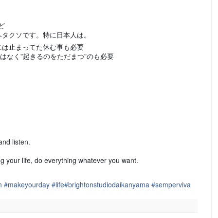
ど
ヘタクソです。特に日本人は。
には止まってた休む事も必要
ではなく"起きるのをただまつ"のも必要
nd listen.
g your life, do everything whatever you want.
n
#
makeyourday
#
life
#
brightonstudiodaikanyama
#
semperviva