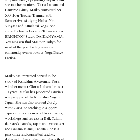
she met her mentors, Gloria Latham and
Cameron Gilley. Maiko completed her
500 Hour Teacher Training with
Semperviva, studying Hatha, Yin,
Vinyasa and Kundalini Yoga. She
currently teach classes in Tokyo such as
BRIGHTON Studio DAIKANYAMA.
You also can find Maiko in Tokyo for
most of the year leading amazing
community events such as Yoga Dance
Parties.
Maiko has immersed herself in the
study of Kundalini Awakening Yoga
with her mentor Gloria Latham for over
10 years. Maiko has pioneered Gloria’s
unique approach to Kundalini Yoga in
Japan. She has also worked closely
with Gloria, co-teaching to support
Japanese students in worldwide events,
workshops and retreats in Bali, Tulum,
the Greek Islands, Japan and Vancouver
and Galiano Island, Canada. She is a
passionate and committed teacher,
dedicated to her students and the path of