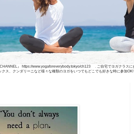
NE CHANNEL』 https://www.yogaforeverybody.tokyo/ch123 . ご
、リラックス、クンダリーニなど様々な種類のヨガをいつでもどこでも好きな時に参加OK!