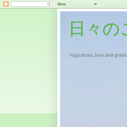
日々の
Yoga,music,love and gratitu