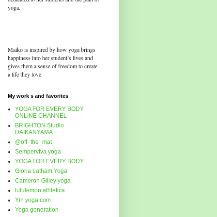
yoga.
Maiko is inspired by how yoga brings
happiness into her student’s lives and
gives them a sense of freedom to create
a life they love.
My work s and favorites
YOGA FOR EVERY BODY
ONLINE CHANNEL
BRIGHTON Studio
DAIKANYAMA
@off_the_mat_
Semperviva yoga
YOGA FOR EVERY BODY
Gloria Latham Yoga
Cameron Gilley yoga
lululemon athletica
Yin yoga.com
Yoga generation