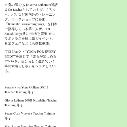
自身の師であるGloria Lathamの通訳
＆Co-teacherとしてカナダ、ギリシ
ャ、バリなど国内外のトレーニン
グ、ワークショップに参加、
『Kundalini awakening yoga』を日本
で指導している第一人者。 DJ
Satoshi Miya共に“ヨガと音楽”のコ
ラボクラスを軸にヨガイベント、
音楽フェスなどにも多数参加。
プロジェクト"YOGA FOR EVERY
BODY”を通じて『誰もが楽しめる
YOGAを、自分らしく生きていく
事の素晴らしさ』をシェアしてい
る。
Semperviva Yoga College 500H
Teacher Training 修了
Gloria Latham 200H Kundalini Teacher
Training 修了
Seane Corn Vinyasa Teacher Training
修了
Max Strom Intensive Teacher Training