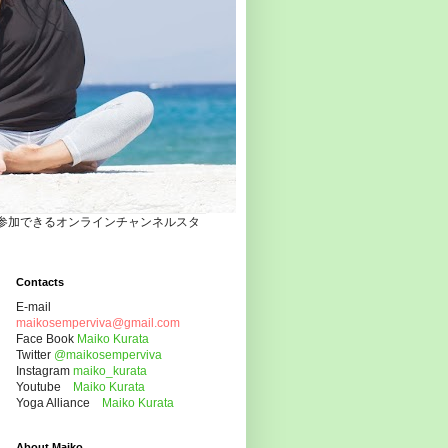
自宅でヨガクラスに参加できるオンラインチャンネルスタ
Contacts
E-mail
maikosemperviva@gmail.com
Face Book
Maiko Kurata
Twitter
@maikosemperviva
Instagram
maiko_kurata
Youtube
Maiko Kurata
Yoga Alliance
Maiko Kurata
About Maiko