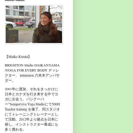
【Maiko Kurata】
BRIGHTON Studio DAIKANYAMA
/YOGA FOR EVERY BODY ディレ
クター、 lululemon 六本木アンバサ
ダー。
2001年に渡加、それをきっかけに
日本とカナダを行き来する中でヨ
ガに出会う。バンクーバ
ー”Semperviva Yoga Studioにて500H
Teacher training を修了、同スタジオ
にてトレーニングトレーナーとし
て活動。2012年より拠点を日本に
移し、インストラクター養成にも
多く携わる。