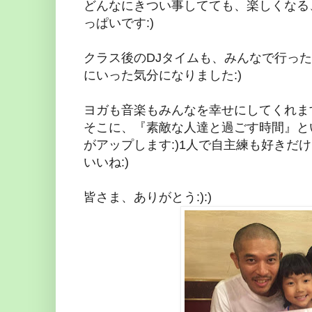
どんなにきつい事してても、楽しくなる
っぱいです:)
クラス後のDJタイムも、みんなで行ったご
にいった気分になりました:)
ヨガも音楽もみんなを幸せにしてくれます
そこに、『素敵な人達と過ごす時間』と
がアップします:)1人で自主練も好きだ
いいね:)
皆さま、ありがとう:):)