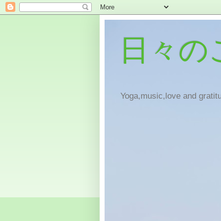
日々の
Yoga,music,love and gratitu