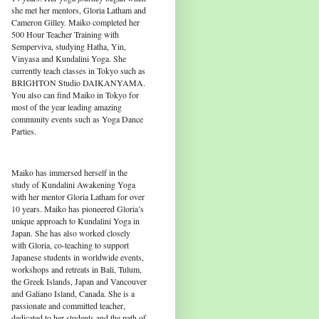
she met her mentors, Gloria Latham and
Cameron Gilley. Maiko completed her
500 Hour Teacher Training with
Semperviva, studying Hatha, Yin,
Vinyasa and Kundalini Yoga. She
currently teach classes in Tokyo such as
BRIGHTON Studio DAIKANYAMA.
You also can find Maiko in Tokyo for
most of the year leading amazing
community events such as Yoga Dance
Parties.
Maiko has immersed herself in the
study of Kundalini Awakening Yoga
with her mentor Gloria Latham for over
10 years. Maiko has pioneered Gloria’s
unique approach to Kundalini Yoga in
Japan. She has also worked closely
with Gloria, co-teaching to support
Japanese students in worldwide events,
workshops and retreats in Bali, Tulum,
the Greek Islands, Japan and Vancouver
and Galiano Island, Canada. She is a
passionate and committed teacher,
dedicated to her students and the path of