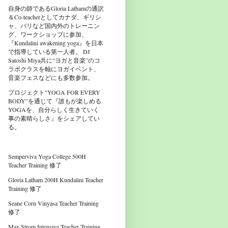
自身の師であるGloria Lathamの通訳
＆Co-teacherとしてカナダ、ギリシ
ャ、バリなど国内外のトレーニン
グ、ワークショップに参加、
『Kundalini awakening yoga』を日本
で指導している第一人者。 DJ
Satoshi Miya共に“ヨガと音楽”のコ
ラボクラスを軸にヨガイベント、
音楽フェスなどにも多数参加。
プロジェクト"YOGA FOR EVERY
BODY”を通じて『誰もが楽しめる
YOGAを、自分らしく生きていく
事の素晴らしさ』をシェアしてい
る。
Semperviva Yoga College 500H
Teacher Training 修了
Gloria Latham 200H Kundalini Teacher
Training 修了
Seane Corn Vinyasa Teacher Training
修了
Max Strom Intensive Teacher Training