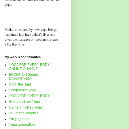
yoga.
Maiko is inspired by how yoga brings
happiness into her student’s lives and
gives them a sense of freedom to create
a life they love.
My work s and favorites
YOGA FOR EVERY BODY
ONLINE CHANNEL
BRIGHTON Studio
DAIKANYAMA
@off_the_mat_
Semperviva yoga
YOGA FOR EVERY BODY
Gloria Latham Yoga
Cameron Gilley yoga
lululemon athletica
Yin yoga.com
Yoga generation