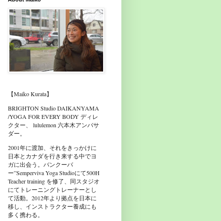
【Maiko Kurata】
BRIGHTON Studio DAIKANYAMA
/YOGA FOR EVERY BODY ディレ
クター、 lululemon 六本木アンバサ
ダー。
2001年に渡加、それをきっかけに
日本とカナダを行き来する中でヨ
ガに出会う。バンクーバ
ー”Semperviva Yoga Studioにて500H
Teacher training を修了、同スタジオ
にてトレーニングトレーナーとし
て活動。2012年より拠点を日本に
移し、インストラクター養成にも
多く携わる。