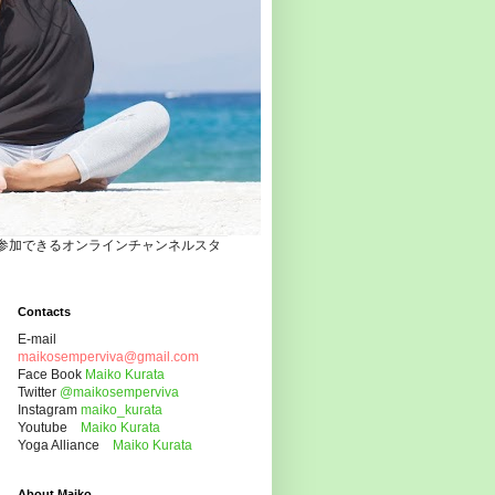
自宅でヨガクラスに参加できるオンラインチャンネルスタ
Contacts
E-mail
maikosemperviva@gmail.com
Face Book
Maiko Kurata
Twitter
@maikosemperviva
Instagram
maiko_kurata
Youtube
Maiko Kurata
Yoga Alliance
Maiko Kurata
About Maiko