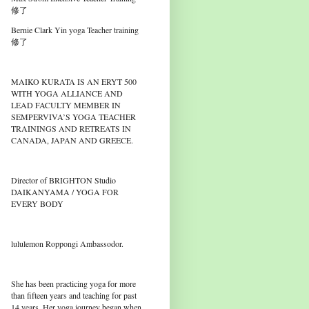
修了
Bernie Clark Yin yoga Teacher training
修了
MAIKO KURATA IS AN ERYT 500
WITH YOGA ALLIANCE AND
LEAD FACULTY MEMBER IN
SEMPERVIVA’S YOGA TEACHER
TRAININGS AND RETREATS IN
CANADA, JAPAN AND GREECE.
Director of BRIGHTON Studio
DAIKANYAMA / YOGA FOR
EVERY BODY
lululemon Roppongi Ambassodor.
She has been practicing yoga for more
than fifteen years and teaching for past
14 years. Her yoga journey began when