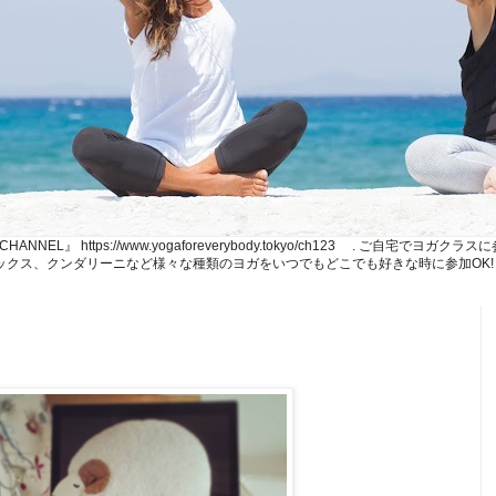
NE CHANNEL』 https://www.yogaforeverybody.tokyo/ch123 . ご
、リラックス、クンダリーニなど様々な種類のヨガをいつでもどこでも好きな時に参加OK!