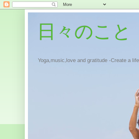
日々のこと
Yoga,music,love and gratitude -Create a lif