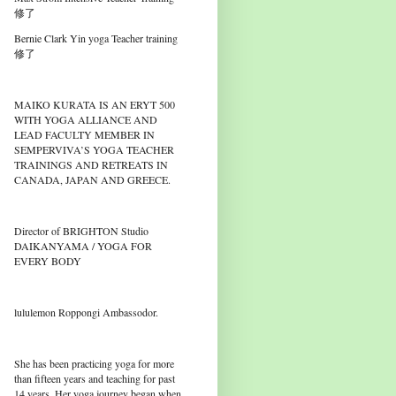
修了
Bernie Clark Yin yoga Teacher training
修了
MAIKO KURATA IS AN ERYT 500
WITH YOGA ALLIANCE AND
LEAD FACULTY MEMBER IN
SEMPERVIVA’S YOGA TEACHER
TRAININGS AND RETREATS IN
CANADA, JAPAN AND GREECE.
Director of BRIGHTON Studio
DAIKANYAMA / YOGA FOR
EVERY BODY
lululemon Roppongi Ambassodor.
She has been practicing yoga for more
than fifteen years and teaching for past
14 years. Her yoga journey began when