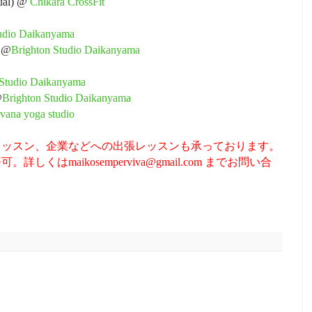
gual) @
Chikara CrossFit
tudio Daikanyama
n @
Brighton Studio Daikanyama
n Studio Daikanyama
@
Brighton Studio Daikanyama
vana yoga studio
レッスン、企業などへの出張レッスンも承っております。
くはmaikosemperviva@gmail.com までお問い合