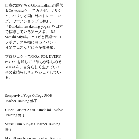
自身の師であるGloria Lathamの通訳
＆Co-teacherとしてカナダ、ギリシ
ャ、バリなど国内外のトレーニン
グ、ワークショップに参加、
『Kundalini awakening yoga』を日本
で指導している第一人者。 DJ
Satoshi Miya共に“ヨガと音楽”のコ
ラボクラスを軸にヨガイベント、
音楽フェスなどにも多数参加。
プロジェクト"YOGA FOR EVERY
BODY”を通じて『誰もが楽しめる
YOGAを、自分らしく生きていく
事の素晴らしさ』をシェアしてい
る。
Semperviva Yoga College 500H
Teacher Training 修了
Gloria Latham 200H Kundalini Teacher
Training 修了
Seane Corn Vinyasa Teacher Training
修了
Max Strom Intensive Teacher Training