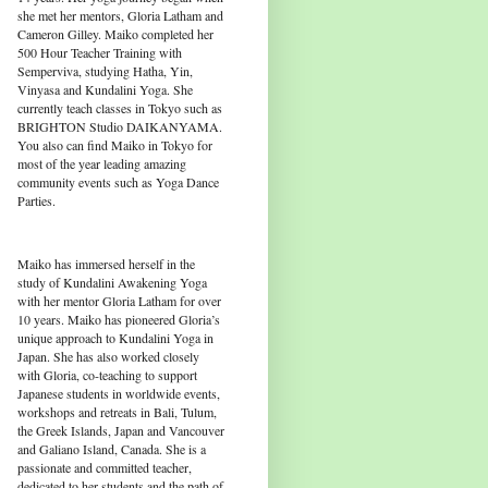
she met her mentors, Gloria Latham and
Cameron Gilley. Maiko completed her
500 Hour Teacher Training with
Semperviva, studying Hatha, Yin,
Vinyasa and Kundalini Yoga. She
currently teach classes in Tokyo such as
BRIGHTON Studio DAIKANYAMA.
You also can find Maiko in Tokyo for
most of the year leading amazing
community events such as Yoga Dance
Parties.
Maiko has immersed herself in the
study of Kundalini Awakening Yoga
with her mentor Gloria Latham for over
10 years. Maiko has pioneered Gloria’s
unique approach to Kundalini Yoga in
Japan. She has also worked closely
with Gloria, co-teaching to support
Japanese students in worldwide events,
workshops and retreats in Bali, Tulum,
the Greek Islands, Japan and Vancouver
and Galiano Island, Canada. She is a
passionate and committed teacher,
dedicated to her students and the path of