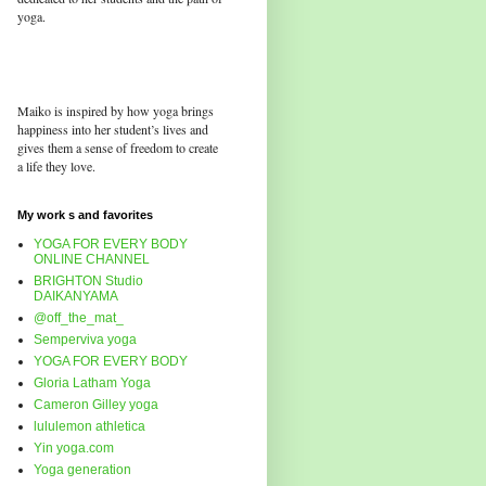
yoga.
Maiko is inspired by how yoga brings
happiness into her student’s lives and
gives them a sense of freedom to create
a life they love.
My work s and favorites
YOGA FOR EVERY BODY
ONLINE CHANNEL
BRIGHTON Studio
DAIKANYAMA
@off_the_mat_
Semperviva yoga
YOGA FOR EVERY BODY
Gloria Latham Yoga
Cameron Gilley yoga
lululemon athletica
Yin yoga.com
Yoga generation