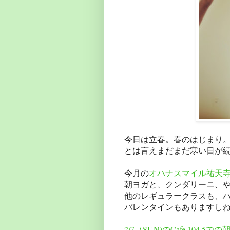
今日は立春。春のはじまり
とは言えまだまだ寒い日が
今月の
オハナスマイル祐天寺
朝ヨガと、クンダリーニ、
他のレギュラークラスも、ハ
バレンタインもありますしね
2/7（SUN)のCafe 104.5で