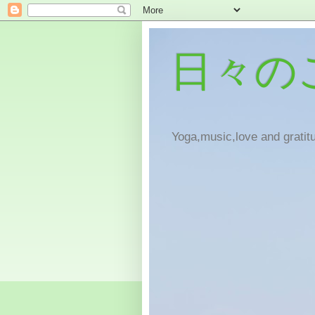
日々の
Yoga,music,love and gratitu