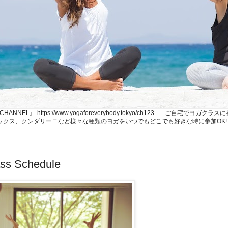
NE CHANNEL』 https://www.yogaforeverybody.tokyo/ch123 . ご
、リラックス、クンダリーニなど様々な種類のヨガをいつでもどこでも好きな時に参加OK!
ss Schedule