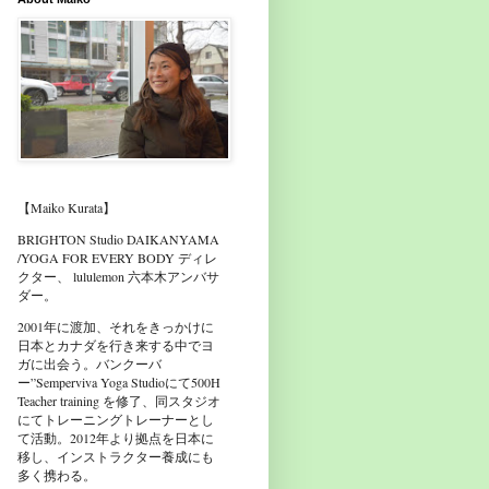
【Maiko Kurata】
BRIGHTON Studio DAIKANYAMA
/YOGA FOR EVERY BODY ディレ
クター、 lululemon 六本木アンバサ
ダー。
2001年に渡加、それをきっかけに
日本とカナダを行き来する中でヨ
ガに出会う。バンクーバ
ー”Semperviva Yoga Studioにて500H
Teacher training を修了、同スタジオ
にてトレーニングトレーナーとし
て活動。2012年より拠点を日本に
移し、インストラクター養成にも
多く携わる。