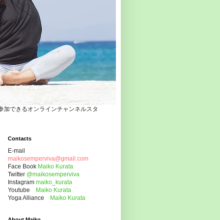
自宅でヨガクラスに参加できるオンラインチャンネルスタ
Contacts
E-mail
maikosemperviva@gmail.com
Face Book
Maiko Kurata
Twitter
@maikosemperviva
Instagram
maiko_kurata
Youtube
Maiko Kurata
Yoga Alliance
Maiko Kurata
About Maiko