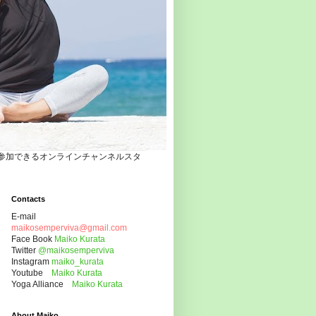
自宅でヨガクラスに参加できるオンラインチャンネルスタ
Contacts
E-mail
maikosemperviva@gmail.com
Face Book
Maiko Kurata
Twitter
@maikosemperviva
Instagram
maiko_kurata
Youtube
Maiko Kurata
Yoga Alliance
Maiko Kurata
About Maiko