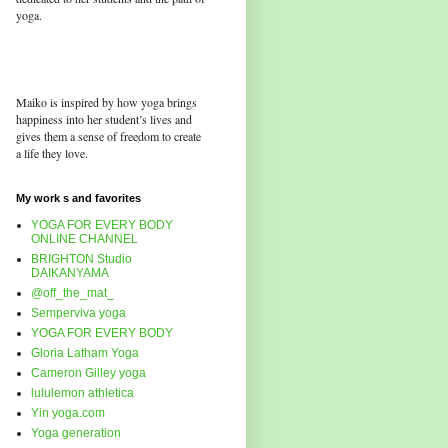
yoga.
Maiko is inspired by how yoga brings
happiness into her student’s lives and
gives them a sense of freedom to create
a life they love.
My work s and favorites
YOGA FOR EVERY BODY
ONLINE CHANNEL
BRIGHTON Studio
DAIKANYAMA
@off_the_mat_
Semperviva yoga
YOGA FOR EVERY BODY
Gloria Latham Yoga
Cameron Gilley yoga
lululemon athletica
Yin yoga.com
Yoga generation