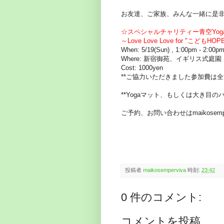
お友達、ご家族、みんな一緒に是非
☆スペシャルチャリティー青空Yog
～Love Love Love for "こ
When: 5/19(Sun) , 1:00pm - 2:00p
Where: 新宿御苑、イギリス式庭園
Cost: 1000yen
**ご協力いただきました参加費は全
**Yogaマット、もしくは大き目
ご予約、お問い合わせはmaikosemper
投稿者
maikosemperviva
時刻:
23:42
0 件のコメント:
コメントを投稿