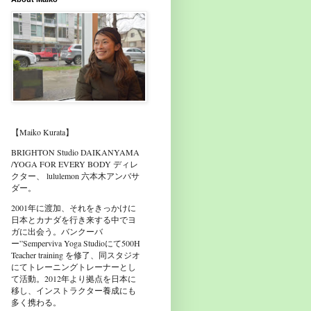
【Maiko Kurata】
BRIGHTON Studio DAIKANYAMA
/YOGA FOR EVERY BODY ディレ
クター、 lululemon 六本木アンバサ
ダー。
2001年に渡加、それをきっかけに
日本とカナダを行き来する中でヨ
ガに出会う。バンクーバ
ー”Semperviva Yoga Studioにて500H
Teacher training を修了、同スタジオ
にてトレーニングトレーナーとし
て活動。2012年より拠点を日本に
移し、インストラクター養成にも
多く携わる。