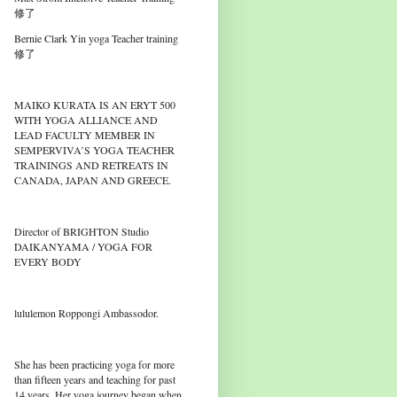
修了
Bernie Clark Yin yoga Teacher training
修了
MAIKO KURATA IS AN ERYT 500
WITH YOGA ALLIANCE AND
LEAD FACULTY MEMBER IN
SEMPERVIVA’S YOGA TEACHER
TRAININGS AND RETREATS IN
CANADA, JAPAN AND GREECE.
Director of BRIGHTON Studio
DAIKANYAMA / YOGA FOR
EVERY BODY
lululemon Roppongi Ambassodor.
She has been practicing yoga for more
than fifteen years and teaching for past
14 years. Her yoga journey began when