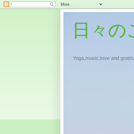
日々の
Yoga,music,love and gratitu