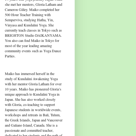
she met her mentors, Gloria Latham and
Cameron Gilley. Maiko completed her
500 Hour Teacher Training with
Semperviva, studying Hatha, Yin,
Vinyasa and Kundalini Yoga. She
currently teach classes in Tokyo such as
BRIGHTON Studio DAIKANYAMA.
You also can find Maiko in Tokyo for
most of the year leading amazing
community events such as Yoga Dance
Parties.
Maiko has immersed herself in the
study of Kundalini Awakening Yoga
with her mentor Gloria Latham for over
10 years. Maiko has pioneered Gloria’s
unique approach to Kundalini Yoga in
Japan. She has also worked closely
with Gloria, co-teaching to support
Japanese students in worldwide events,
workshops and retreats in Bali, Tulum,
the Greek Islands, Japan and Vancouver
and Galiano Island, Canada. She is a
passionate and committed teacher,
dedicated to her students and the path of