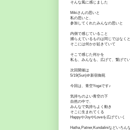
そんな風に感じました
Mikiさんの思いと
私の思いと、
参加してくれたみんなの思いと
内側で感じていること
捕らえているものは同じではなく
そこには何かが起きていて
そこで感じた何かを
私も、みんなも、広げて、繋げて
次回開催は
5/19(Sun)＠新宿御苑
今回は、青空Yogaです♪
気持ちのよい青空の下
自然の中で、
みんなで気持ちよく動き
そこに生まれてくる
HappyやJoyやLoveを広げていく
Hatha,Patner,Kundaliniなどいろ