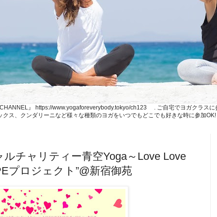
NE CHANNEL』 https://www.yogaforeverybody.tokyo/ch123 . ご
、リラックス、クンダリーニなど様々な種類のヨガをいつでもどこでも好きな時に参加OK!
シャルチャリティー青空Yoga～Love Love
もHOPEプロジェクト”@新宿御苑