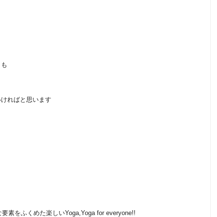
とも
いければと思います
んな要素をふくめた楽しいYoga,Yoga for everyone!!