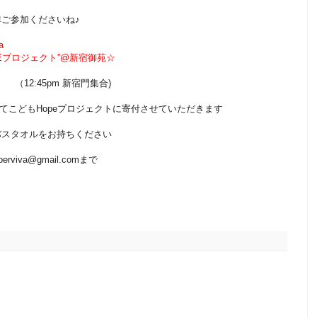
ご参加くださいね♪
a
どもHOPEプロジェクト”@新宿御苑☆
m
 （12:45pm 新宿門集合)
てこどもHopeプロジェクトに寄付させていただきます
のバスタオルをお持ちください
viva@gmail.comまで