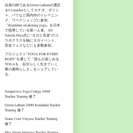
自身の師であるGloria Lathamの通訳
＆Co-teacherとしてカナダ、ギリシ
ャ、バリなど国内外のトレーニン
グ、ワークショップに参加、
『Kundalini awakening yoga』を日本
で指導している第一人者。 DJ
Satoshi Miya共に“ヨガと音楽”のコ
ラボクラスを軸にヨガイベント、
音楽フェスなどにも多数参加。
プロジェクト"YOGA FOR EVERY
BODY”を通じて『誰もが楽しめる
YOGAを、自分らしく生きていく
事の素晴らしさ』をシェアしてい
る。
Semperviva Yoga College 500H
Teacher Training 修了
Gloria Latham 200H Kundalini Teacher
Training 修了
Seane Corn Vinyasa Teacher Training
修了
Max Strom Intensive Teacher Training