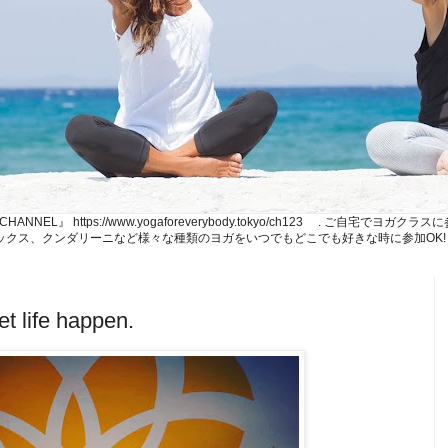
NE CHANNEL』 https://www.yogaforeverybody.tokyo/ch123 . ご
、リラックス、クンダリーニなど様々な種類のヨガをいつでもどこでも好きな時に参加OK!
et life happen.