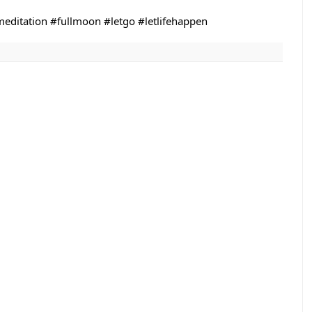
editation
#fullmoon
#letgo
#letlifehappen