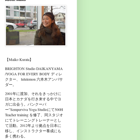
【Maiko Kurata】
BRIGHTON Studio DAIKANYAMA
/YOGA FOR EVERY BODY ディレ
クター、 lululemon 六本木アンバサ
ダー。
2001年に渡加、それをきっかけに
日本とカナダを行き来する中でヨ
ガに出会う。バンクーバ
ー”Semperviva Yoga Studioにて500H
Teacher training を修了、同スタジオ
にてトレーニングトレーナーとし
て活動。2012年より拠点を日本に
移し、インストラクター養成にも
多く携わる。