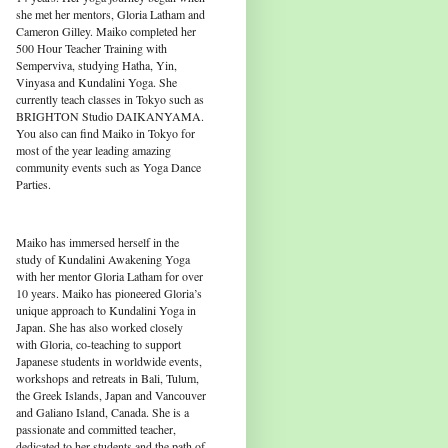
she met her mentors, Gloria Latham and
Cameron Gilley. Maiko completed her
500 Hour Teacher Training with
Semperviva, studying Hatha, Yin,
Vinyasa and Kundalini Yoga. She
currently teach classes in Tokyo such as
BRIGHTON Studio DAIKANYAMA.
You also can find Maiko in Tokyo for
most of the year leading amazing
community events such as Yoga Dance
Parties.
Maiko has immersed herself in the
study of Kundalini Awakening Yoga
with her mentor Gloria Latham for over
10 years. Maiko has pioneered Gloria’s
unique approach to Kundalini Yoga in
Japan. She has also worked closely
with Gloria, co-teaching to support
Japanese students in worldwide events,
workshops and retreats in Bali, Tulum,
the Greek Islands, Japan and Vancouver
and Galiano Island, Canada. She is a
passionate and committed teacher,
dedicated to her students and the path of