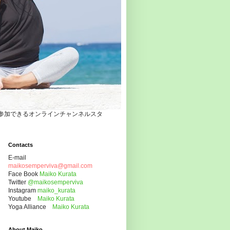
自宅でヨガクラスに参加できるオンラインチャンネルスタ
Contacts
E-mail
maikosemperviva@gmail.com
Face Book
Maiko Kurata
Twitter
@maikosemperviva
Instagram
maiko_kurata
Youtube
Maiko Kurata
Yoga Alliance
Maiko Kurata
About Maiko