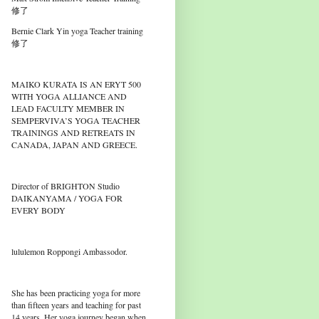
修了
Bernie Clark Yin yoga Teacher training
修了
MAIKO KURATA IS AN ERYT 500
WITH YOGA ALLIANCE AND
LEAD FACULTY MEMBER IN
SEMPERVIVA’S YOGA TEACHER
TRAININGS AND RETREATS IN
CANADA, JAPAN AND GREECE.
Director of BRIGHTON Studio
DAIKANYAMA / YOGA FOR
EVERY BODY
lululemon Roppongi Ambassodor.
She has been practicing yoga for more
than fifteen years and teaching for past
14 years. Her yoga journey began when