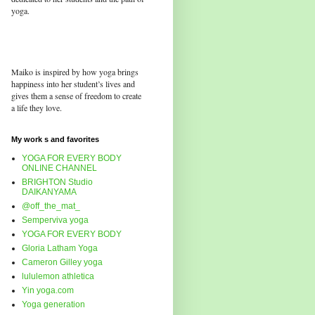
yoga.
Maiko is inspired by how yoga brings
happiness into her student’s lives and
gives them a sense of freedom to create
a life they love.
My work s and favorites
YOGA FOR EVERY BODY
ONLINE CHANNEL
BRIGHTON Studio
DAIKANYAMA
@off_the_mat_
Semperviva yoga
YOGA FOR EVERY BODY
Gloria Latham Yoga
Cameron Gilley yoga
lululemon athletica
Yin yoga.com
Yoga generation