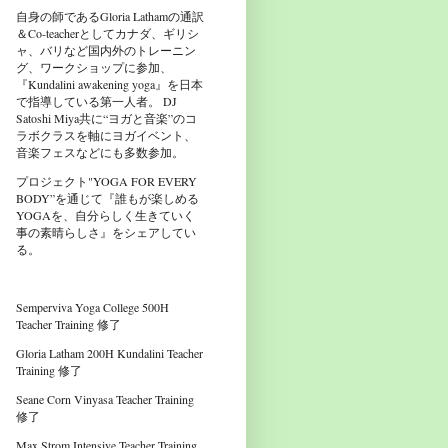
自身の師であるGloria Lathamの通訳
＆Co-teacherとしてカナダ、ギリシ
ャ、バリなど国内外のトレーニン
グ、ワークショップに参加、
『Kundalini awakening yoga』を日本
で指導している第一人者。 DJ
Satoshi Miya共に“ヨガと音楽”のコ
ラボクラスを軸にヨガイベント、
音楽フェスなどにも多数参加。
プロジェクト"YOGA FOR EVERY
BODY”を通じて『誰もが楽しめる
YOGAを、自分らしく生きていく
事の素晴らしさ』をシェアしてい
る。
Semperviva Yoga College 500H
Teacher Training 修了
Gloria Latham 200H Kundalini Teacher
Training 修了
Seane Corn Vinyasa Teacher Training
修了
Max Strom Intensive Teacher Training