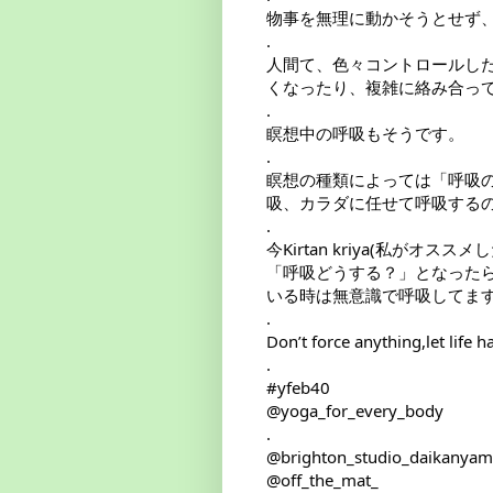
物事を無理に動かそうとせず、
.

人間て、色々コントロールし
くなったり、複雑に絡み合って
.

瞑想中の呼吸もそうです。

.

瞑想の種類によっては「呼吸
吸、カラダに任せて呼吸するの
.

今Kirtan kriya(私がオスス
「呼吸どうする？」となった
いる時は無意識で呼吸してます
.

Don’t force anything,let life h
#yfeb40
@yoga_for_every_body 

.

@brighton_studio_daikanyama
@off_the_mat_ 
