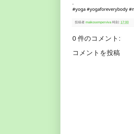
#yoga
#yogaforeverybody
#m
投稿者
maikosemperviva
時刻:
17:00
0 件のコメント:
コメントを投稿