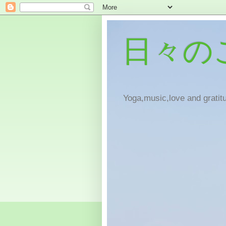
日々の
Yoga,music,love and gratitu