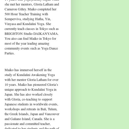
she met her mentors, Gloria Latham and
Cameron Gilley. Maiko completed her
500 Hour Teacher Training with
Semperviva, studying Hatha, Yin,
Vinyasa and Kundalini Yoga. She
currently teach classes in Tokyo such as
BRIGHTON Studio DAIKANYAMA.
You also can find Maiko in Tokyo for
most of the year leading amazing
community events such as Yoga Dance
Parties.
Maiko has immersed herself in the
study of Kundalini Awakening Yoga
with her mentor Gloria Latham for over
10 years. Maiko has pioneered Gloria’s
unique approach to Kundalini Yoga in
Japan. She has also worked closely
with Gloria, co-teaching to support
Japanese students in worldwide events,
workshops and retreats in Bali, Tulum,
the Greek Islands, Japan and Vancouver
and Galiano Island, Canada. She is a
passionate and committed teacher,
dedicated to her students and the path of