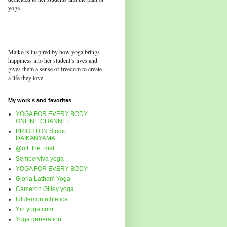
yoga.
Maiko is inspired by how yoga brings
happiness into her student’s lives and
gives them a sense of freedom to create
a life they love.
My work s and favorites
YOGA FOR EVERY BODY
ONLINE CHANNEL
BRIGHTON Studio
DAIKANYAMA
@off_the_mat_
Semperviva yoga
YOGA FOR EVERY BODY
Gloria Latham Yoga
Cameron Gilley yoga
lululemon athletica
Yin yoga.com
Yoga generation