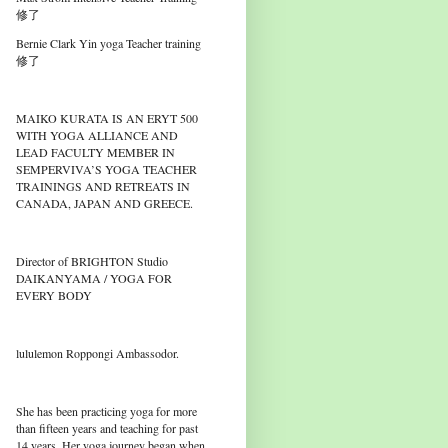
修了
Bernie Clark Yin yoga Teacher training
修了
MAIKO KURATA IS AN ERYT 500
WITH YOGA ALLIANCE AND
LEAD FACULTY MEMBER IN
SEMPERVIVA’S YOGA TEACHER
TRAININGS AND RETREATS IN
CANADA, JAPAN AND GREECE.
Director of BRIGHTON Studio
DAIKANYAMA / YOGA FOR
EVERY BODY
lululemon Roppongi Ambassodor.
She has been practicing yoga for more
than fifteen years and teaching for past
14 years. Her yoga journey began when