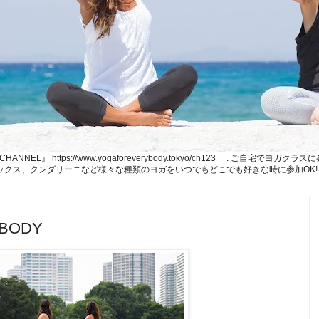
NE CHANNEL』 https://www.yogaforeverybody.tokyo/ch123 . ご
、リラックス、クンダリーニなど様々な種類のヨガをいつでもどこでも好きな時に参加OK!
 BODY