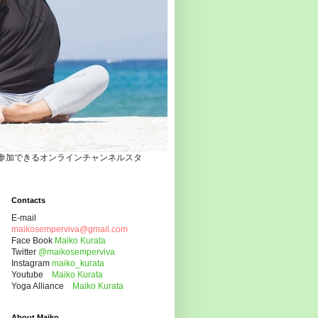
自宅でヨガクラスに参加できるオンラインチャンネルスタ
Contacts
E-mail
maikosemperviva@gmail.com
Face Book
Maiko Kurata
Twitter
@maikosemperviva
Instagram
maiko_kurata
Youtube
Maiko Kurata
Yoga Alliance
Maiko Kurata
About Maiko