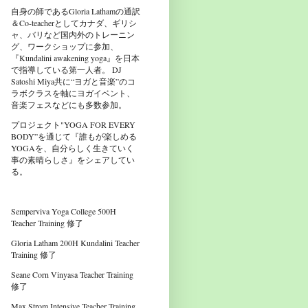
自身の師であるGloria Lathamの通訳
＆Co-teacherとしてカナダ、ギリシ
ャ、バリなど国内外のトレーニン
グ、ワークショップに参加、
『Kundalini awakening yoga』を日本
で指導している第一人者。 DJ
Satoshi Miya共に“ヨガと音楽”のコ
ラボクラスを軸にヨガイベント、
音楽フェスなどにも多数参加。
プロジェクト"YOGA FOR EVERY
BODY”を通じて『誰もが楽しめる
YOGAを、自分らしく生きていく
事の素晴らしさ』をシェアしてい
る。
Semperviva Yoga College 500H
Teacher Training 修了
Gloria Latham 200H Kundalini Teacher
Training 修了
Seane Corn Vinyasa Teacher Training
修了
Max Strom Intensive Teacher Training