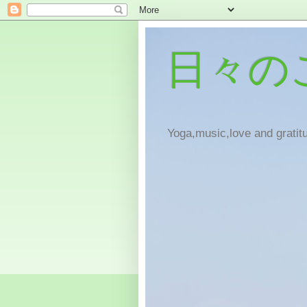
日々の
Yoga,music,love and gratitu