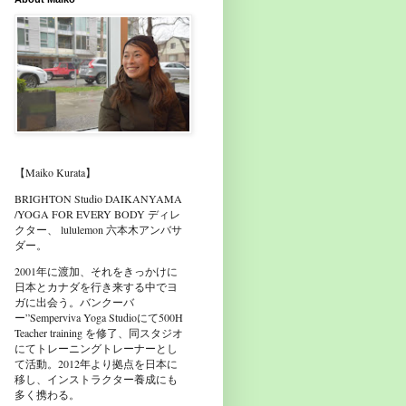
【Maiko Kurata】
BRIGHTON Studio DAIKANYAMA
/YOGA FOR EVERY BODY ディレ
クター、 lululemon 六本木アンバサ
ダー。
2001年に渡加、それをきっかけに
日本とカナダを行き来する中でヨ
ガに出会う。バンクーバ
ー”Semperviva Yoga Studioにて500H
Teacher training を修了、同スタジオ
にてトレーニングトレーナーとし
て活動。2012年より拠点を日本に
移し、インストラクター養成にも
多く携わる。