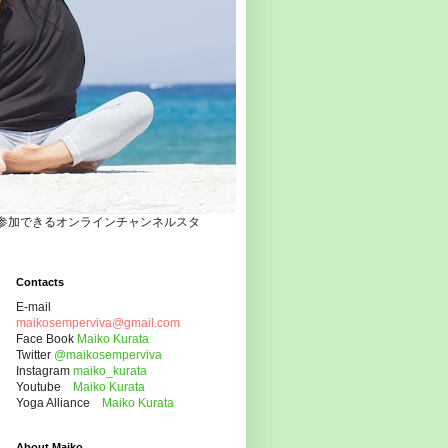
自宅でヨガクラスに参加できるオンラインチャンネルスタ
Contacts
E-mail
maikosemperviva@gmail.com
Face Book
Maiko Kurata
Twitter
@maikosemperviva
Instagram
maiko_kurata
Youtube
Maiko Kurata
Yoga Alliance
Maiko Kurata
About Maiko