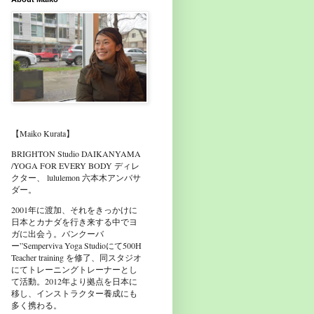
【Maiko Kurata】
BRIGHTON Studio DAIKANYAMA
/YOGA FOR EVERY BODY ディレ
クター、 lululemon 六本木アンバサ
ダー。
2001年に渡加、それをきっかけに
日本とカナダを行き来する中でヨ
ガに出会う。バンクーバ
ー”Semperviva Yoga Studioにて500H
Teacher training を修了、同スタジオ
にてトレーニングトレーナーとし
て活動。2012年より拠点を日本に
移し、インストラクター養成にも
多く携わる。