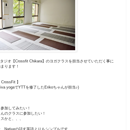
オ【Crossfit Chikara】のヨガクラスを担当させていただく事に
始まります！
a CrossFit 】
mperviva yogaでYTTを修了したErikoちゃんが担当♪)
に参加してみたい！
さんのクラスに参加したい！
ラスかと、、、
Nativeの話す英語よりもシンプルです、