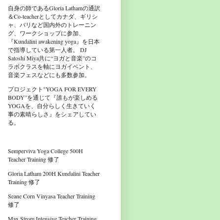
自身の師であるGloria Lathamの通訳
＆Co-teacherとしてカナダ、ギリシ
ャ、バリなど国内外のトレーニン
グ、ワークショップに参加、
『Kundalini awakening yoga』を日本
で指導している第一人者。 DJ
Satoshi Miya共に“ヨガと音楽”のコ
ラボクラスを軸にヨガイベント、
音楽フェスなどにも多数参加。
プロジェクト"YOGA FOR EVERY
BODY”を通じて『誰もが楽しめる
YOGAを、自分らしく生きていく
事の素晴らしさ』をシェアしてい
る。
Semperviva Yoga College 500H
Teacher Training 修了
Gloria Latham 200H Kundalini Teacher
Training 修了
Seane Corn Vinyasa Teacher Training
修了
Max Strom Intensive Teacher Training