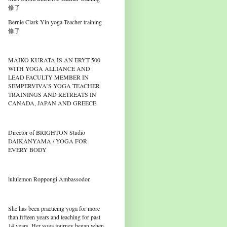
修了
Bernie Clark Yin yoga Teacher training
修了
MAIKO KURATA IS AN ERYT 500
WITH YOGA ALLIANCE AND
LEAD FACULTY MEMBER IN
SEMPERVIVA’S YOGA TEACHER
TRAININGS AND RETREATS IN
CANADA, JAPAN AND GREECE.
Director of BRIGHTON Studio
DAIKANYAMA / YOGA FOR
EVERY BODY
lululemon Roppongi Ambassodor.
She has been practicing yoga for more
than fifteen years and teaching for past
14 years. Her yoga journey began when