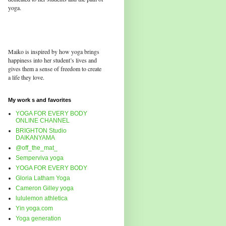
yoga.
Maiko is inspired by how yoga brings
happiness into her student’s lives and
gives them a sense of freedom to create
a life they love.
My work s and favorites
YOGA FOR EVERY BODY
ONLINE CHANNEL
BRIGHTON Studio
DAIKANYAMA
@off_the_mat_
Semperviva yoga
YOGA FOR EVERY BODY
Gloria Latham Yoga
Cameron Gilley yoga
lululemon athletica
Yin yoga.com
Yoga generation