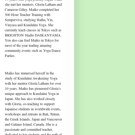
she met her mentors, Gloria Latham and
Cameron Gilley. Maiko completed her
500 Hour Teacher Training with
Semperviva, studying Hatha, Yin,
Vinyasa and Kundalini Yoga. She
currently teach classes in Tokyo such as
BRIGHTON Studio DAIKANYAMA.
You also can find Maiko in Tokyo for
most of the year leading amazing
community events such as Yoga Dance
Parties.
Maiko has immersed herself in the
study of Kundalini Awakening Yoga
with her mentor Gloria Latham for over
10 years. Maiko has pioneered Gloria’s
unique approach to Kundalini Yoga in
Japan. She has also worked closely
with Gloria, co-teaching to support
Japanese students in worldwide events,
workshops and retreats in Bali, Tulum,
the Greek Islands, Japan and Vancouver
and Galiano Island, Canada. She is a
passionate and committed teacher,
dedicated to her students and the path of