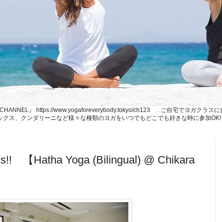
NE CHANNEL』 https://www.yogaforeverybody.tokyo/ch123 . ご
、リラックス、クンダリーニなど様々な種類のヨガをいつでもどこでも好きな時に参加OK!
【Hatha Yoga (Bilingual) @ Chikara