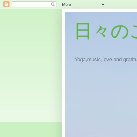
日々の
Yoga,music,love and gratitu