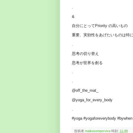
.
&
自分にとってPriority の高いもの
重要、実効性をあげたいものは特
.
思考の切り替え
思考が世界を創る
.
.
@off_the_mat_
@yoga_for_every_body
.
#yoga #yogaforeverybody #bywhen #
投稿者
maikosemperviva
時刻:
11:49