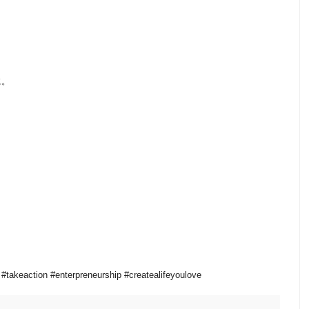
に。
takeaction #enterpreneurship #createalifeyoulove