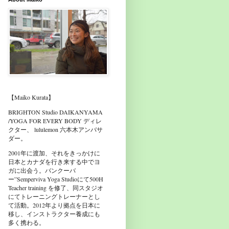
【Maiko Kurata】
BRIGHTON Studio DAIKANYAMA
/YOGA FOR EVERY BODY ディレ
クター、 lululemon 六本木アンバサ
ダー。
2001年に渡加、それをきっかけに
日本とカナダを行き来する中でヨ
ガに出会う。バンクーバ
ー”Semperviva Yoga Studioにて500H
Teacher training を修了、同スタジオ
にてトレーニングトレーナーとし
て活動。2012年より拠点を日本に
移し、インストラクター養成にも
多く携わる。