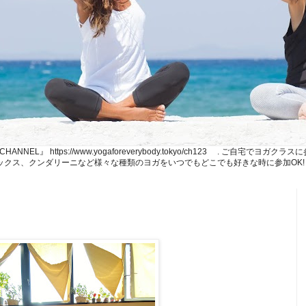
NE CHANNEL』 https://www.yogaforeverybody.tokyo/ch123 . ご
、リラックス、クンダリーニなど様々な種類のヨガをいつでもどこでも好きな時に参加OK!