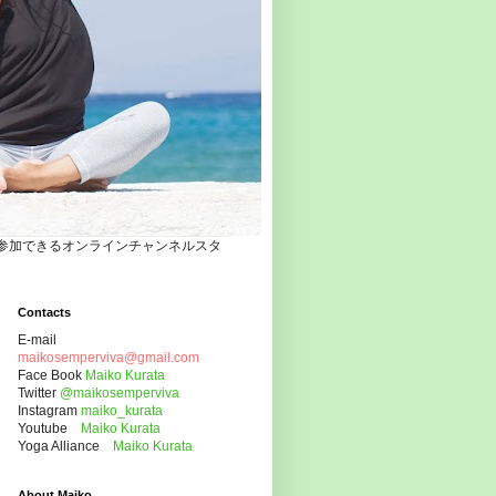
自宅でヨガクラスに参加できるオンラインチャンネルスタ
Contacts
E-mail
maikosemperviva@gmail.com
Face Book
Maiko Kurata
Twitter
@maikosemperviva
Instagram
maiko_kurata
Youtube
Maiko Kurata
Yoga Alliance
Maiko Kurata
About Maiko