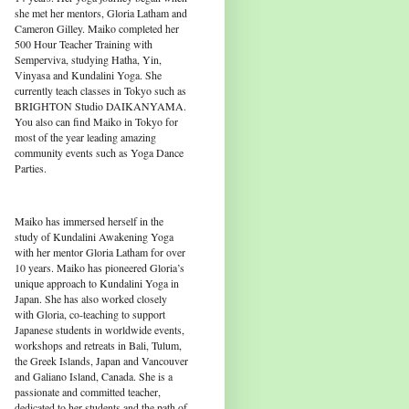
she met her mentors, Gloria Latham and
Cameron Gilley. Maiko completed her
500 Hour Teacher Training with
Semperviva, studying Hatha, Yin,
Vinyasa and Kundalini Yoga. She
currently teach classes in Tokyo such as
BRIGHTON Studio DAIKANYAMA.
You also can find Maiko in Tokyo for
most of the year leading amazing
community events such as Yoga Dance
Parties.
Maiko has immersed herself in the
study of Kundalini Awakening Yoga
with her mentor Gloria Latham for over
10 years. Maiko has pioneered Gloria’s
unique approach to Kundalini Yoga in
Japan. She has also worked closely
with Gloria, co-teaching to support
Japanese students in worldwide events,
workshops and retreats in Bali, Tulum,
the Greek Islands, Japan and Vancouver
and Galiano Island, Canada. She is a
passionate and committed teacher,
dedicated to her students and the path of