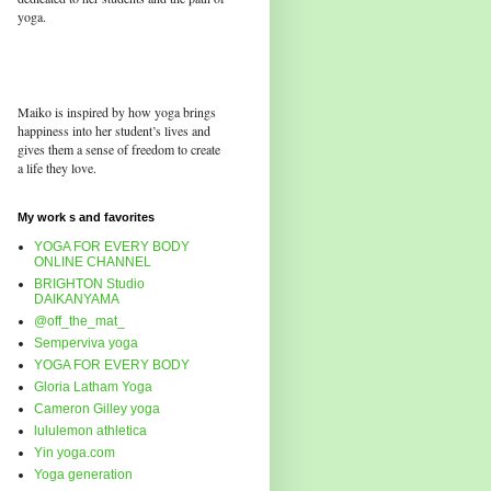
yoga.
Maiko is inspired by how yoga brings
happiness into her student’s lives and
gives them a sense of freedom to create
a life they love.
My work s and favorites
YOGA FOR EVERY BODY
ONLINE CHANNEL
BRIGHTON Studio
DAIKANYAMA
@off_the_mat_
Semperviva yoga
YOGA FOR EVERY BODY
Gloria Latham Yoga
Cameron Gilley yoga
lululemon athletica
Yin yoga.com
Yoga generation