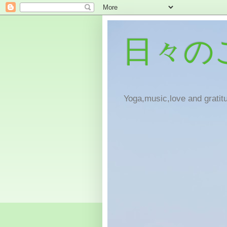
日々の
Yoga,music,love and gratitu