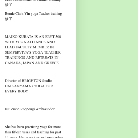
修了
Bernie Clark Yin yoga Teacher training
修了
MAIKO KURATA IS AN ERYT 500
WITH YOGA ALLIANCE AND
LEAD FACULTY MEMBER IN
SEMPERVIVA’S YOGA TEACHER
TRAININGS AND RETREATS IN
CANADA, JAPAN AND GREECE.
Director of BRIGHTON Studio
DAIKANYAMA / YOGA FOR
EVERY BODY
lululemon Roppongi Ambassodor.
She has been practicing yoga for more
than fifteen years and teaching for past
14 years. Her yoga journey began when