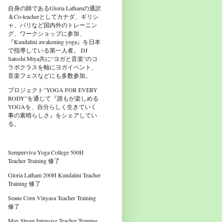
自身の師であるGloria Lathamの通訳
＆Co-teacherとしてカナダ、ギリシ
ャ、バリなど国内外のトレーニン
グ、ワークショップに参加、
『Kundalini awakening yoga』を日本
で指導している第一人者。 DJ
Satoshi Miya共に“ヨガと音楽”のコ
ラボクラスを軸にヨガイベント、
音楽フェスなどにも多数参加。
プロジェクト"YOGA FOR EVERY
BODY”を通じて『誰もが楽しめる
YOGAを、自分らしく生きていく
事の素晴らしさ』をシェアしてい
る。
Semperviva Yoga College 500H
Teacher Training 修了
Gloria Latham 200H Kundalini Teacher
Training 修了
Seane Corn Vinyasa Teacher Training
修了
Max Strom Intensive Teacher Training