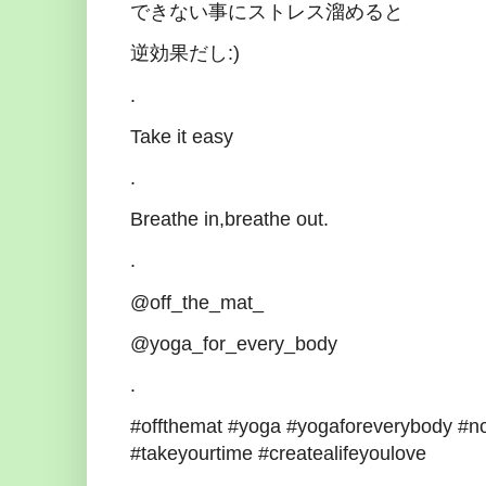
できない事にストレス溜めると
逆効果だし:)
.
Take it easy
.
Breathe in,breathe out.
.
@off_the_mat_
@yoga_for_every_body
.
#offthemat #yoga #yogaforeverybody #no
#takeyourtime #createalifeyoulove