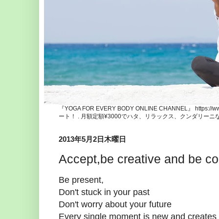
『YOGA FOR EVERY BODY ONLINE CHANNEL』 http
ート！ . 月額定額¥3000でハタ、リラックス、クンダリー
2013年5月2日木曜日
Accept,be creative and be c
Be present,
Don't stuck in your past
Don't worry about your future
Every single moment is new and creates 