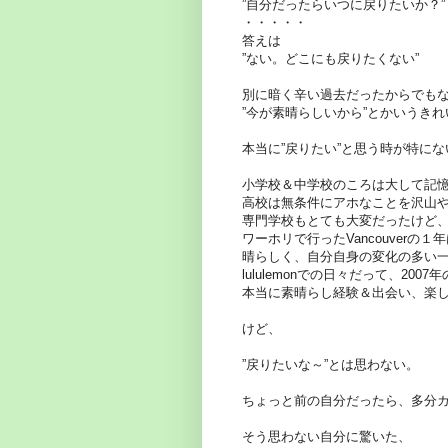
”自分だったらいつに戻りたいか？”
・・・・・
答えは
”ない。どこにも戻りたくない”
別に暗く辛い過去だったからでも
”今が素晴らしいから”とかいうき
本当に”戻りたい”と思う時が特にな
小学校＆中学校のころは大して記
高校は無条件にアホなことを沢山
専門学校もとても大変だったけど
ワーホリで行ったVancouver
晴らしく、自分自身の変化の多い
lululemonでの日々だって、2007
本当に素晴らし経験＆出会い、楽
けど、
”戻りたいな～”とは思わない。
ちょっと前の自分だったら、多分
そう思わない自分に驚いた、