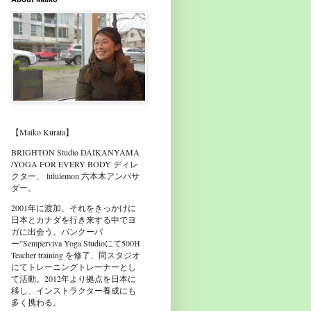
【Maiko Kurata】
BRIGHTON Studio DAIKANYAMA
/YOGA FOR EVERY BODY ディレ
クター、 lululemon 六本木アンバサ
ダー。
2001年に渡加、それをきっかけに
日本とカナダを行き来する中でヨ
ガに出会う。バンクーバ
ー”Semperviva Yoga Studioにて500H
Teacher training を修了、同スタジオ
にてトレーニングトレーナーとし
て活動。2012年より拠点を日本に
移し、インストラクター養成にも
多く携わる。