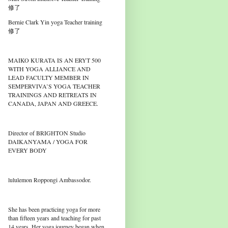
修了
Bernie Clark Yin yoga Teacher training
修了
MAIKO KURATA IS AN ERYT 500
WITH YOGA ALLIANCE AND
LEAD FACULTY MEMBER IN
SEMPERVIVA’S YOGA TEACHER
TRAININGS AND RETREATS IN
CANADA, JAPAN AND GREECE.
Director of BRIGHTON Studio
DAIKANYAMA / YOGA FOR
EVERY BODY
lululemon Roppongi Ambassodor.
She has been practicing yoga for more
than fifteen years and teaching for past
14 years. Her yoga journey began when