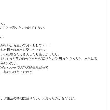
なく、
れいごとを言いたいわけでもない。
い。
憶がないから置いておくとして・・・
やれた日々は本当に楽しかったし、
、いい経験をたくさんしたり楽しかったり。
の１年はちょっと前の自分だったら”戻りたい”と思ったであろう、本当に素
一年だったし、
年のVancouverでのYOGA生活だって
しい毎だらけだったけど、
カナダ生活の時期に戻りたい、と思ったのかもだけど。