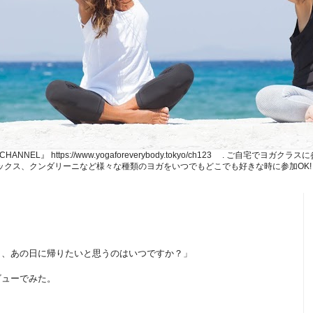
NE CHANNEL』 https://www.yogaforeverybody.tokyo/ch123 . ご
、リラックス、クンダリーニなど様々な種類のヨガをいつでもどこでも好きな時に参加OK!
ら、あの日に帰りたいと思うのはいつですか？」
ビューでみた。