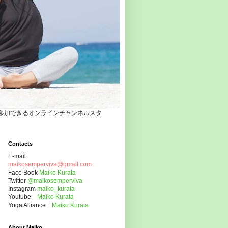
自宅でヨガクラスに参加できるオンラインチャンネルスタ
Contacts
E-mail
maikosemperviva@gmail.com
Face Book
Maiko Kurata
Twitter
@maikosemperviva
Instagram
maiko_kurata
Youtube
Maiko Kurata
Yoga Alliance
Maiko Kurata
About Maiko