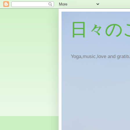
日々の
Yoga,music,love and gratitu