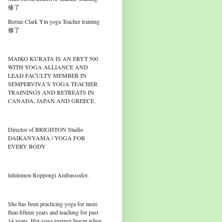
修了
Bernie Clark Yin yoga Teacher training
修了
MAIKO KURATA IS AN ERYT 500
WITH YOGA ALLIANCE AND
LEAD FACULTY MEMBER IN
SEMPERVIVA’S YOGA TEACHER
TRAININGS AND RETREATS IN
CANADA, JAPAN AND GREECE.
Director of BRIGHTON Studio
DAIKANYAMA / YOGA FOR
EVERY BODY
lululemon Roppongi Ambassodor.
She has been practicing yoga for more
than fifteen years and teaching for past
14 years. Her yoga journey began when