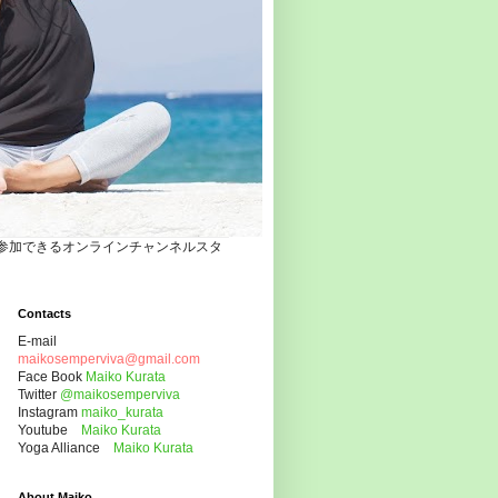
自宅でヨガクラスに参加できるオンラインチャンネルスタ
Contacts
E-mail
maikosemperviva@gmail.com
Face Book
Maiko Kurata
Twitter
@maikosemperviva
Instagram
maiko_kurata
Youtube
Maiko Kurata
Yoga Alliance
Maiko Kurata
About Maiko