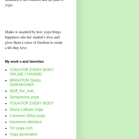
yoga.
Maiko is inspired by how yoga brings
happiness into her student’s lives and
gives them a sense of freedom to create
a life they love.
My work s and favorites
YOGA FOR EVERY BODY
ONLINE CHANNEL
BRIGHTON Studio
DAIKANYAMA
@off_the_mat_
Semperviva yoga
YOGA FOR EVERY BODY
Gloria Latham Yoga
Cameron Gilley yoga
lululemon athletica
Yin yoga.com
Yoga generation