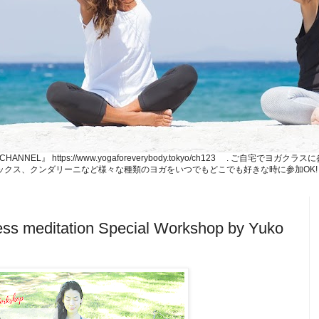
NE CHANNEL』 https://www.yogaforeverybody.tokyo/ch123 . ご
、リラックス、クンダリーニなど様々な種類のヨガをいつでもどこでも好きな時に参加OK!
ess meditation Special Workshop by Yuko