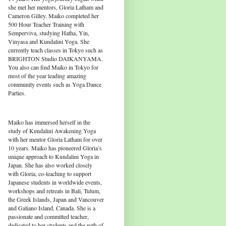
she met her mentors, Gloria Latham and
Cameron Gilley. Maiko completed her
500 Hour Teacher Training with
Semperviva, studying Hatha, Yin,
Vinyasa and Kundalini Yoga. She
currently teach classes in Tokyo such as
BRIGHTON Studio DAIKANYAMA.
You also can find Maiko in Tokyo for
most of the year leading amazing
community events such as Yoga Dance
Parties.
Maiko has immersed herself in the
study of Kundalini Awakening Yoga
with her mentor Gloria Latham for over
10 years. Maiko has pioneered Gloria’s
unique approach to Kundalini Yoga in
Japan. She has also worked closely
with Gloria, co-teaching to support
Japanese students in worldwide events,
workshops and retreats in Bali, Tulum,
the Greek Islands, Japan and Vancouver
and Galiano Island, Canada. She is a
passionate and committed teacher,
dedicated to her students and the path of