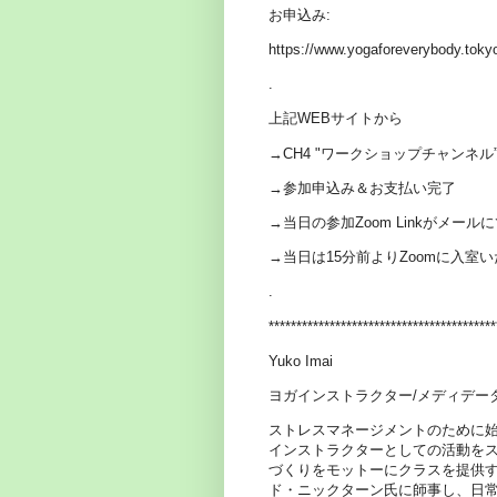
お申込み:
https://www.yogaforeverybody.toky
.
上記WEBサイトから
→CH4 "ワークショップチャンネル
→参加申込み＆お支払い完了
→当日の参加Zoom Linkがメール
→当日は15分前よりZoomに入室
.
*****************************************
Yuko Imai
ヨガインストラクター/メディデー
ストレスマネージメントのために
インストラクターとしての活動を
づくりをモットーにクラスを提供
ド・ニックターン氏に師事し、日