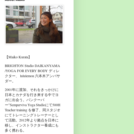
【Maiko Kurata】
BRIGHTON Studio DAIKANYAMA
/YOGA FOR EVERY BODY ディレ
クター、 lululemon 六本木アンバサ
ダー。
2001年に渡加、それをきっかけに
日本とカナダを行き来する中でヨ
ガに出会う。バンクーバ
ー”Semperviva Yoga Studioにて500H
Teacher training を修了、同スタジオ
にてトレーニングトレーナーとし
て活動。2012年より拠点を日本に
移し、インストラクター養成にも
多く携わる。