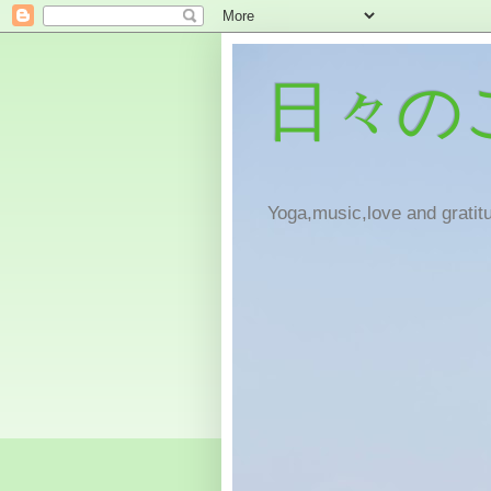
日々の
Yoga,music,love and gratitu