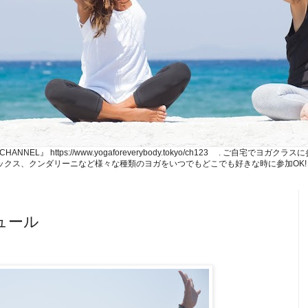
NE CHANNEL』 https://www.yogaforeverybody.tokyo/ch123 . ご
、リラックス、クンダリーニなど様々な種類のヨガをいつでもどこでも好きな時に参加OK!
ュール