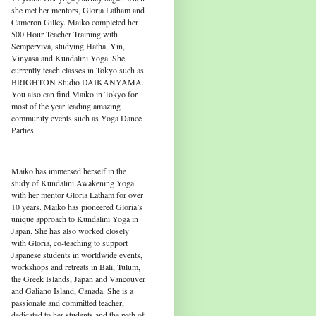
she met her mentors, Gloria Latham and
Cameron Gilley. Maiko completed her
500 Hour Teacher Training with
Semperviva, studying Hatha, Yin,
Vinyasa and Kundalini Yoga. She
currently teach classes in Tokyo such as
BRIGHTON Studio DAIKANYAMA.
You also can find Maiko in Tokyo for
most of the year leading amazing
community events such as Yoga Dance
Parties.
Maiko has immersed herself in the
study of Kundalini Awakening Yoga
with her mentor Gloria Latham for over
10 years. Maiko has pioneered Gloria’s
unique approach to Kundalini Yoga in
Japan. She has also worked closely
with Gloria, co-teaching to support
Japanese students in worldwide events,
workshops and retreats in Bali, Tulum,
the Greek Islands, Japan and Vancouver
and Galiano Island, Canada. She is a
passionate and committed teacher,
dedicated to her students and the path of