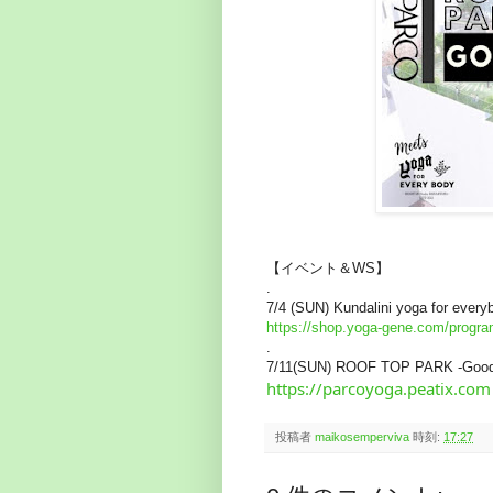
【イベント＆WS】
.
7/4 (SUN) Kundalini yoga for ever
https://shop.yoga-gene.com/progra
.
7/11(SUN)
ROOF TOP PARK -Goo
https://parcoyoga.peatix.com
投稿者
maikosemperviva
時刻:
17:27