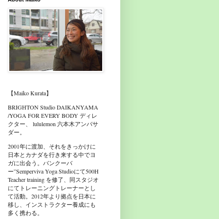
【Maiko Kurata】
BRIGHTON Studio DAIKANYAMA
/YOGA FOR EVERY BODY ディレ
クター、 lululemon 六本木アンバサ
ダー。
2001年に渡加、それをきっかけに
日本とカナダを行き来する中でヨ
ガに出会う。バンクーバ
ー”Semperviva Yoga Studioにて500H
Teacher training を修了、同スタジオ
にてトレーニングトレーナーとし
て活動。2012年より拠点を日本に
移し、インストラクター養成にも
多く携わる。