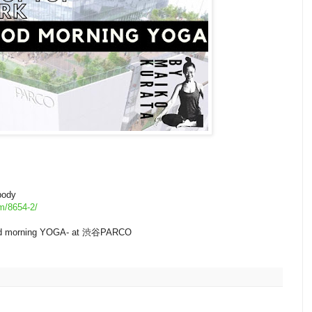
ybody
m/8654-2/
d morning YOGA- at 渋谷PARCO