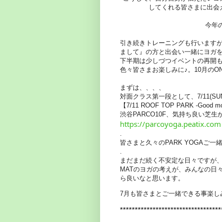
してくれる皆さまに出会
今年
引き続きトレーニングも行います
まして』の方と出会い一緒にヨガを
下半期は少しづつイベントの再開
色々皆さまお楽しみに♪。10月のON
まずは、、、、
対面クラス第一段として、7/11(SU
【7/11 ROOF TOP PARK -Good m
渋谷PARCO10F、気持ち良い芝生か
https://parcoyoga.peatix.com
.
皆さまと久々のPARK YOGAご
.
まだまだ続く不安定な日々ですが、Y
MATのヨガの考えが、みんなの日
ら良いなと思います。
7月も皆さまとご一緒できる事楽し
**********************************