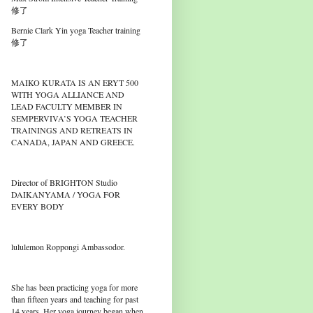
修了
Bernie Clark Yin yoga Teacher training
修了
MAIKO KURATA IS AN ERYT 500
WITH YOGA ALLIANCE AND
LEAD FACULTY MEMBER IN
SEMPERVIVA’S YOGA TEACHER
TRAININGS AND RETREATS IN
CANADA, JAPAN AND GREECE.
Director of BRIGHTON Studio
DAIKANYAMA / YOGA FOR
EVERY BODY
lululemon Roppongi Ambassodor.
She has been practicing yoga for more
than fifteen years and teaching for past
14 years. Her yoga journey began when