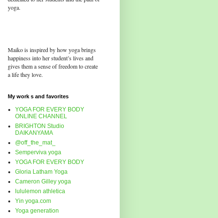
yoga.
Maiko is inspired by how yoga brings
happiness into her student’s lives and
gives them a sense of freedom to create
a life they love.
My work s and favorites
YOGA FOR EVERY BODY
ONLINE CHANNEL
BRIGHTON Studio
DAIKANYAMA
@off_the_mat_
Semperviva yoga
YOGA FOR EVERY BODY
Gloria Latham Yoga
Cameron Gilley yoga
lululemon athletica
Yin yoga.com
Yoga generation