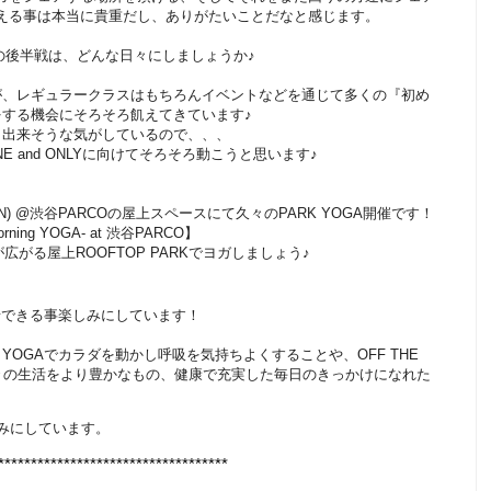
える事は本当に貴重だし、ありがたいことだなと感じます。
の後半戦は、どんな日々にしましょうか♪
が、レギュラークラスはもちろんイベントなどを通じて多くの『初め
する機会にそろそろ飢えてきています♪
も出来そうな気がしているので、、、
E and ONLYに向けてそろそろ動こうと思います♪
N) @渋谷PARCOの屋上スペースにて久々のPARK YOGA開催です！
orning YOGA- at 渋谷PARCO】
゙広がる屋上ROOFTOP PARKでヨガしましょう♪
一緒できる事楽しみにしています！
OGAでカラダを動かし呼吸を気持ちよくすることや、OFF THE
々の生活をより豊かなもの、健康で充実した毎日のきっかけになれた
みにしています。
***********************************