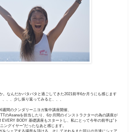
。なんだかバタバタと過ごしてきた2021前半6か月うにも感じます
、、、、少し振り返ってみると、、、
月で6週間のクンダリーニヨガ集中講座開催、
YTTのAsanaを担当したり、6か月間のインストラクターの為の講座が
R EVERY BODY 基礎講座もスタートし、私にとって今年の前半は”ト
ニングイヤー”だったなあと感じます。
ガをシェアする場所を頂ける、そしてそれをまた回りの方達にシェア