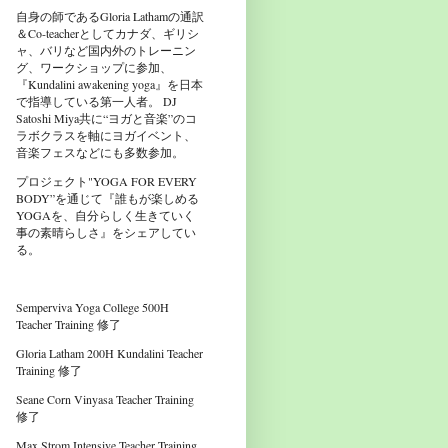
自身の師であるGloria Lathamの通訳
＆Co-teacherとしてカナダ、ギリシ
ャ、バリなど国内外のトレーニン
グ、ワークショップに参加、
『Kundalini awakening yoga』を日本
で指導している第一人者。 DJ
Satoshi Miya共に“ヨガと音楽”のコ
ラボクラスを軸にヨガイベント、
音楽フェスなどにも多数参加。
プロジェクト"YOGA FOR EVERY
BODY”を通じて『誰もが楽しめる
YOGAを、自分らしく生きていく
事の素晴らしさ』をシェアしてい
る。
Semperviva Yoga College 500H
Teacher Training 修了
Gloria Latham 200H Kundalini Teacher
Training 修了
Seane Corn Vinyasa Teacher Training
修了
Max Strom Intensive Teacher Training