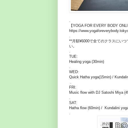
.
【YOGA FOR EVERY BODY ON
https://www.yogaforeverybody.toky
.
**月額¥6000で全てのクラスに
い。
.
TUE:
Healing yoga (30min)
.
WED:
Quick Hatha yoga(15min) / Kundali
.
FRI:
Music flow with DJ Satoshi Miya (
.
SAT:
Hatha flow (60min) / Kundalini y
.