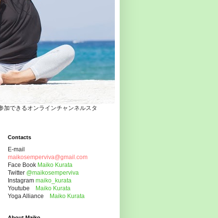
自宅でヨガクラスに参加できるオンラインチャンネルスタ
Contacts
E-mail
maikosemperviva@gmail.com
Face Book
Maiko Kurata
Twitter
@maikosemperviva
Instagram
maiko_kurata
Youtube
Maiko Kurata
Yoga Alliance
Maiko Kurata
About Maiko