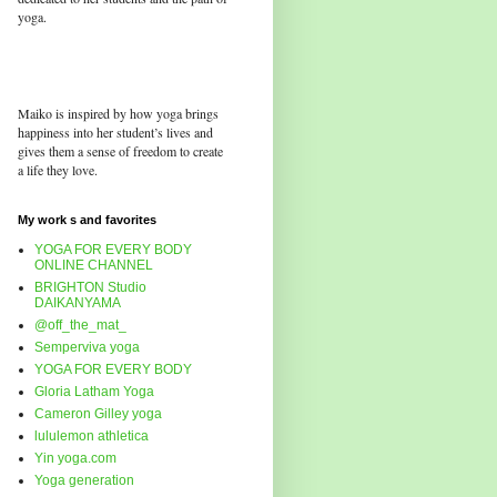
yoga.
Maiko is inspired by how yoga brings
happiness into her student’s lives and
gives them a sense of freedom to create
a life they love.
My work s and favorites
YOGA FOR EVERY BODY
ONLINE CHANNEL
BRIGHTON Studio
DAIKANYAMA
@off_the_mat_
Semperviva yoga
YOGA FOR EVERY BODY
Gloria Latham Yoga
Cameron Gilley yoga
lululemon athletica
Yin yoga.com
Yoga generation