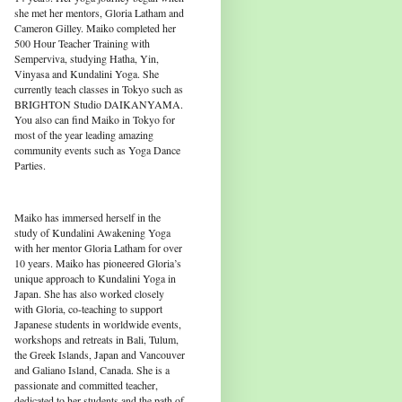
she met her mentors, Gloria Latham and
Cameron Gilley. Maiko completed her
500 Hour Teacher Training with
Semperviva, studying Hatha, Yin,
Vinyasa and Kundalini Yoga. She
currently teach classes in Tokyo such as
BRIGHTON Studio DAIKANYAMA.
You also can find Maiko in Tokyo for
most of the year leading amazing
community events such as Yoga Dance
Parties.
Maiko has immersed herself in the
study of Kundalini Awakening Yoga
with her mentor Gloria Latham for over
10 years. Maiko has pioneered Gloria’s
unique approach to Kundalini Yoga in
Japan. She has also worked closely
with Gloria, co-teaching to support
Japanese students in worldwide events,
workshops and retreats in Bali, Tulum,
the Greek Islands, Japan and Vancouver
and Galiano Island, Canada. She is a
passionate and committed teacher,
dedicated to her students and the path of