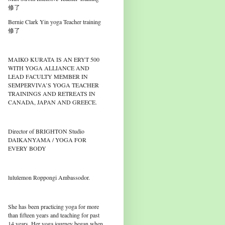
修了
Bernie Clark Yin yoga Teacher training
修了
MAIKO KURATA IS AN ERYT 500
WITH YOGA ALLIANCE AND
LEAD FACULTY MEMBER IN
SEMPERVIVA’S YOGA TEACHER
TRAININGS AND RETREATS IN
CANADA, JAPAN AND GREECE.
Director of BRIGHTON Studio
DAIKANYAMA / YOGA FOR
EVERY BODY
lululemon Roppongi Ambassodor.
She has been practicing yoga for more
than fifteen years and teaching for past
14 years. Her yoga journey began when