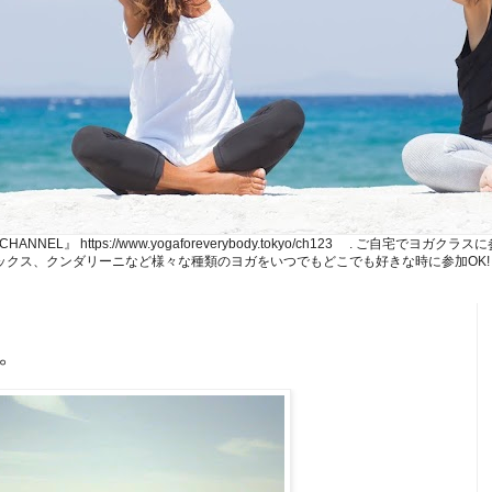
NE CHANNEL』 https://www.yogaforeverybody.tokyo/ch123 . ご
、リラックス、クンダリーニなど様々な種類のヨガをいつでもどこでも好きな時に参加OK!
。