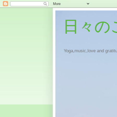
日々の
Yoga,music,love and gratitu