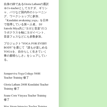
自身の師であるGloria Lathamの通訳
＆Co-teacherとしてカナダ、ギリシ
ャ、バリなど国内外のトレーニン
グ、ワークショップに参加、
『Kundalini awakening yoga』を日本
で指導している第一人者。 DJ
Satoshi Miya共に“ヨガと音楽”のコ
ラボクラスを軸にヨガイベント、
音楽フェスなどにも多数参加。
プロジェクト"YOGA FOR EVERY
BODY”を通じて『誰もが楽しめる
YOGAを、自分らしく生きていく
事の素晴らしさ』をシェアしてい
る。
Semperviva Yoga College 500H
Teacher Training 修了
Gloria Latham 200H Kundalini Teacher
Training 修了
Seane Corn Vinyasa Teacher Training
修了
Max Strom Intensive Teacher Training