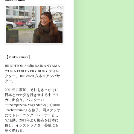
【Maiko Kurata】
BRIGHTON Studio DAIKANYAMA
/YOGA FOR EVERY BODY ディレ
クター、 lululemon 六本木アンバサ
ダー。
2001年に渡加、それをきっかけに
日本とカナダを行き来する中でヨ
ガに出会う。バンクーバ
ー”Semperviva Yoga Studioにて500H
Teacher training を修了、同スタジオ
にてトレーニングトレーナーとし
て活動。2012年より拠点を日本に
移し、インストラクター養成にも
多く携わる。