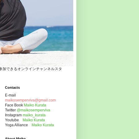
自宅でヨガクラスに参加できるオンラインチャンネルスタ
Contacts
E-mail
maikosemperviva@gmail.com
Face Book
Maiko Kurata
Twitter
@maikosemperviva
Instagram
maiko_kurata
Youtube
Maiko Kurata
Yoga Alliance
Maiko Kurata
About Maiko